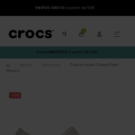
ENVÍOS GRATIS
a partir de 50€
0
Toggle
☰
Envio
GRATUITO
a partir de 50€.
Zuecos unisex Classic Pearl
Mulher
Tamancos
Shine U
-20%