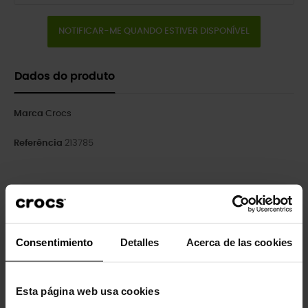
NOTIFICAR-ME QUANDO ESTIVER DISPONÍVEL
Dados do produto
Marca
Crocs
Referência
213785
Clientes que compraram este
produto também compraram:
Consentimiento
Detalles
Acerca de las cookies
-20%
-20%
Esta página web usa cookies