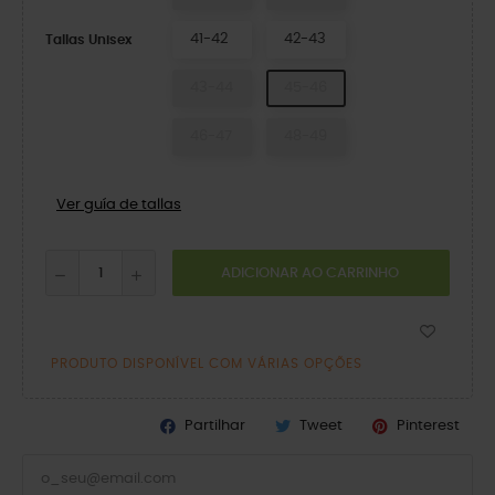
41-42
42-43
Tallas Unisex
43-44
45-46
46-47
48-49
Ver guía de tallas
ADICIONAR AO CARRINHO
PRODUTO DISPONÍVEL COM VÁRIAS OPÇÕES
Partilhar
Tweet
Pinterest