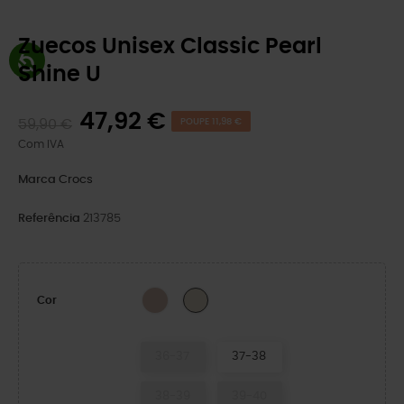
Zuecos Unisex Classic Pearl
Shine U
47,92 €
59,90 €
POUPE 11,98 €
Com IVA
Marca
Crocs
Referência
213785
Quartz
Frappe
Cor
36-37
37-38
38-39
39-40