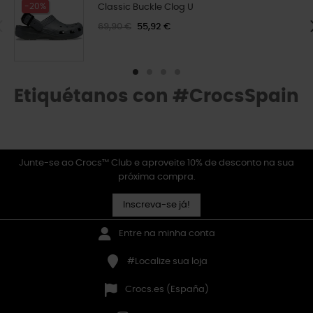
-20%
Classic Buckle Clog U
69,90 €
55,92 €
Etiquétanos con #CrocsSpain
Junte-se ao Crocs™ Club e aproveite 10% de desconto na sua
próxima compra.
Inscreva-se já!
Entre na minha conta
#Localize sua loja
Crocs.es (España)