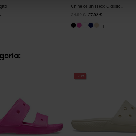
gital
Chinelos unissexo Classic...
€
34,90 €
27,92 €
+1
goria:
-20%