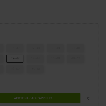
o
36-37
37-38
38-39
39-40
42-43
43-44
45-46
46-47
49-50
50-51
ADICIONAR AO CARRINHO