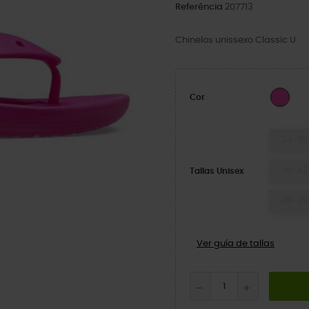
Referência
207713
Chinelos unissexo Classic U
Suc
Cor
34-35
41-42
Tallas Unisex
48-49
Ver guía de tallas