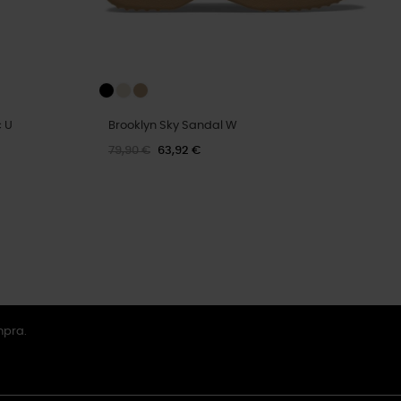
c U
Brooklyn Sky Sandal W
79,90 €
63,92 €
mpra.