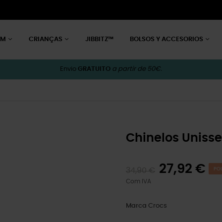
EM
CRIANÇAS
JIBBITZ™
BOLSOS Y ACCESORIOS
Envio
GRATUITO
a partir de 50€.
Chinelos Unisse
27,92 €
34,90 €
PO
Com IVA
Marca
Crocs