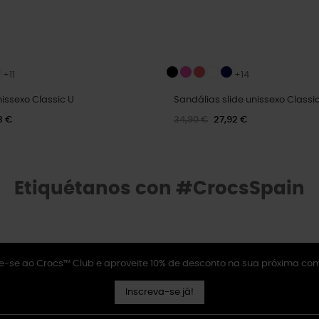
+11
+14
issexo Classic U
Sandálias slide unissexo Classi
3 €
34,90 €
27,92 €
Etiquétanos con #CrocsSpain
e-se ao Crocs™ Club e aproveite 10% de desconto na sua próxima co
Inscreva-se já!