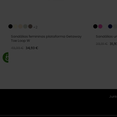
+2
Sandálias femininas plataforma Getaway
Sandálias un
Toe Loop W
39,91 €
31,9
49,99 €
34,93 €
Junt