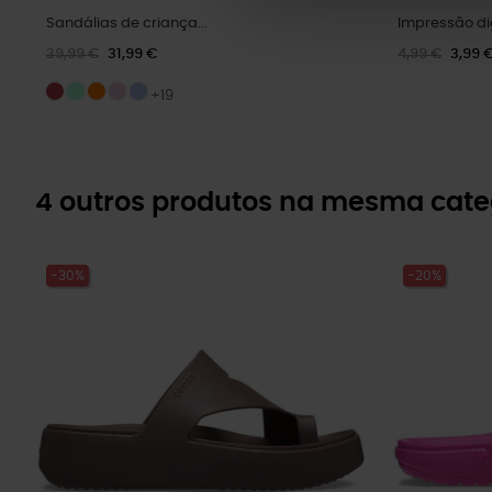
Sandálias de criança...
Impressão di
39,99 €
31,99 €
4,99 €
3,99 
+19
4 outros produtos na mesma cate
-30%
-20%