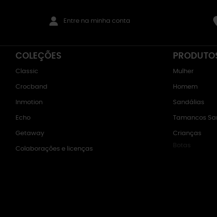
Entre na minha conta
COLEÇÕES
PRODUTO
Classic
Mulher
Crocband
Homem
Inmotion
Sandálias
Echo
Tamancos San
Getaway
Crianças
Botas
Colaborações e licenças