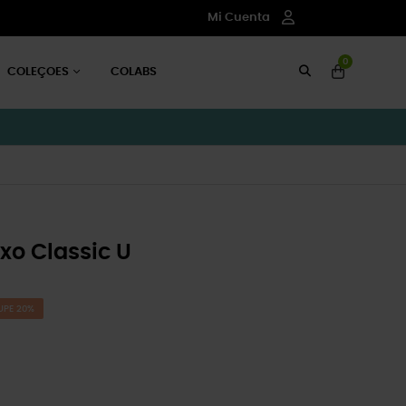
Mi Cuenta
0
COLEÇOES
COLABS
xo Classic U
UPE 20%