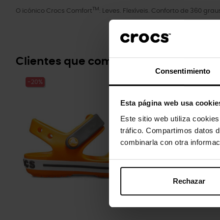
TM
O icónico Crocs Comfort
: Leves. Flexíveis. Conforto de 360 grau
Clientes que compraram este prod
Consentimiento
-20%
-20%
Esta página web usa cookie
Este sitio web utiliza cookie
tráfico. Compartimos datos d
combinarla con otra informac
Rechazar