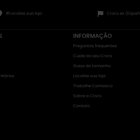
#Localize sua loja
Crocs.es (Españ
S
INFORMAÇÃO
Preguntas frequentes
Cuide do seu Crocs
Guias de tamanho
itários
Localize sua loja
Trabalhe Connosco
Sobre a Crocs
Contato