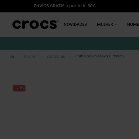
ENVÍOS GRATIS
a partir de 50€
NOVIDADES
MULHER
HOM
Chinelos unissexo Classic U
Mulher
Sandálias
-20%