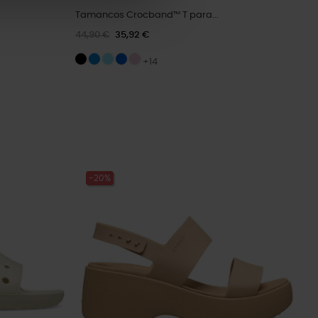
Tamancos Crocband™ T para...
44,90 €
35,92 €
+14
-20%