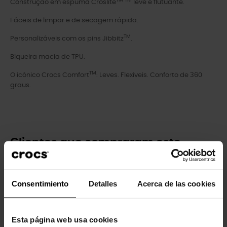
TM TM
Construção em espuma Croslite
leve e flutuante.
Fáceis de limpar e de secagem rápida.
TM
Personalizáveis com os pins Jibbitz
.
Biqueira macia de TPU.
TM
O icónico Crocs Comfort
: Leves. Flexíveis. Conforto de 360
graus.
Clientes que compraram este
produto também compraram:
-20%
-20%
Consentimiento
Detalles
Acerca de las cookies
Esta página web usa cookies