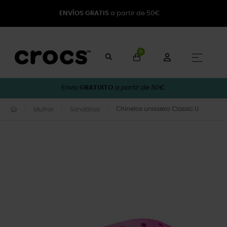
ENVÍOS GRATIS
a partir de 50€
0
Toggle
☰
Envio
GRATUITO
a partir de 50€.
Chinelos unissexo Classic U
Mulher
Sandálias