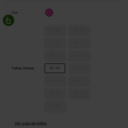
Suco
Cor
34-35
36-37
37-38
38-39
39-40
41-42
42-43
43-44
Tallas Unisex
45-46
46-47
48-49
49-50
50-51
Ver guía de tallas