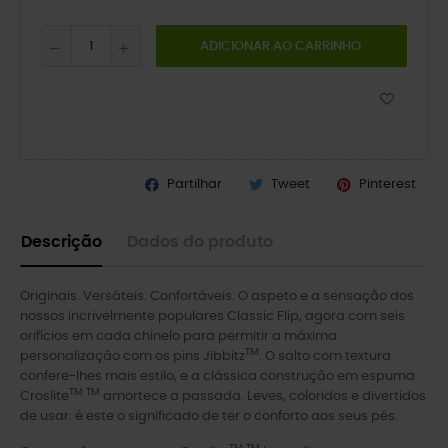
ADICIONAR AO CARRINHO
Partilhar
Tweet
Pinterest
Descrição
Dados do produto
Originais. Versáteis. Confortáveis. O aspeto e a sensação dos
nossos incrivelmente populares Classic Flip, agora com seis
orifícios em cada chinelo para permitir a máxima
TM
personalização com os pins Jibbitz
. O salto com textura
confere-lhes mais estilo, e a clássica construção em espuma
TM TM
Croslite
amortece a passada. Leves, coloridos e divertidos
de usar: é este o significado de ter o conforto aos seus pés.