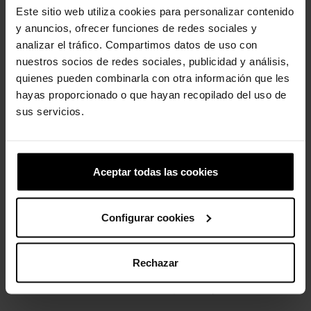
Este sitio web utiliza cookies para personalizar contenido
y anuncios, ofrecer funciones de redes sociales y
analizar el tráfico. Compartimos datos de uso con
nuestros socios de redes sociales, publicidad y análisis,
Sandálias de criança...
Impressão digital
quienes pueden combinarla con otra información que les
39,99 €
31,99 €
4,99 €
3,99 €
hayas proporcionado o que hayan recopilado del uso de
sus servicios.
-20%
-20%
Aceptar todas las cookies
Configurar cookies
Chinelos unissexo Classic...
Tamancos Crocband™ T
Rechazar
para...
34,90 €
27,92 €
44,90 €
35,92 €