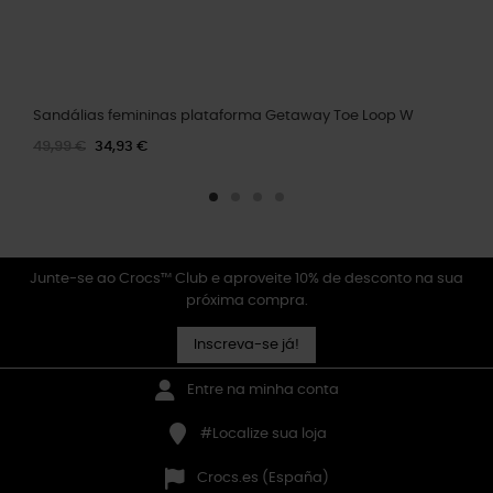
Sandálias femininas plataforma Getaway Toe Loop W
49,99 €
34,93 €
Junte-se ao Crocs™ Club e aproveite 10% de desconto na sua
próxima compra.
Inscreva-se já!
Entre na minha conta
#Localize sua loja
Crocs.es (España)