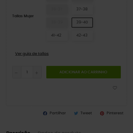
36-37
37-38
Tallas Mujer
38-39
39-40
41-42
42-43
Ver guía de tallas
ADICIONAR AO CARRINHO
Partilhar
Tweet
Pinterest