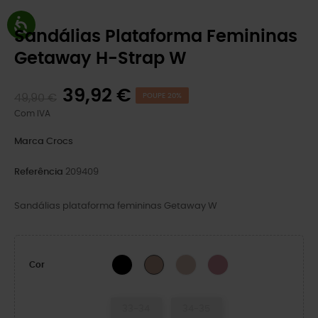
Sandálias Plataforma Femininas
Getaway H-Strap W
39,92 €
49,90 €
POUPE 20%
Com IVA
Marca
Crocs
Referência
209409
Sandálias plataforma femininas Getaway W
BLACK
Quartz
Cassis
Bandana
Cor
33-34
34-35