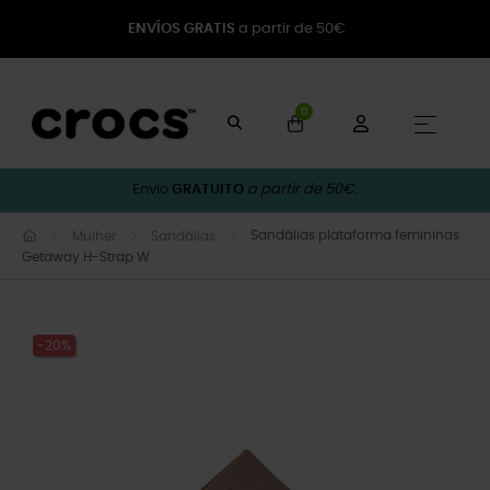
ENVÍOS GRATIS
a partir de 50€
0
Toggle
☰
Envio
GRATUITO
a partir de 50€.
Sandálias plataforma femininas
Mulher
Sandálias
Getaway H-Strap W
-20%