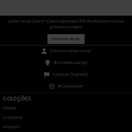
Junte-se ao Crocs™ Club e aproveite 10% de desconto na sua
próxima compra.
Inscreva-se já!
Entre na minha conta
#Localize sua loja
Crocs.es (España)
#CrocsSpain
COLEÇÕES
Classic
Crocband
Inmotion