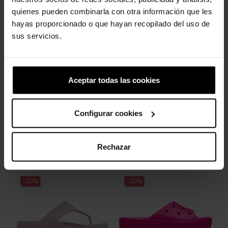
produto também compraram:
quienes pueden combinarla con otra información que les
hayas proporcionado o que hayan recopilado del uso de
-20%
-20%
sus servicios.
Aceptar todas las cookies
Configurar cookies
Sandálias femininas
Sandálias femininas
Brooklyn W
Getaway...
79,90 €
63,92 €
Rechazar
44,90 €
35,92 €
-20%
-20%