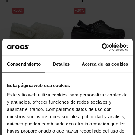
-20%
-20%
Consentimiento
Detalles
Acerca de las cookies
Chinelos de casa clássicos...
Socas para mulher Classic...
54,99 €
43,99 €
74,99 €
59,99 €
Esta página web usa cookies
Este sitio web utiliza cookies para personalizar contenido
-20%
-30%
y anuncios, ofrecer funciones de redes sociales y
analizar el tráfico. Compartimos datos de uso con
nuestros socios de redes sociales, publicidad y análisis,
quienes pueden combinarla con otra información que les
hayas proporcionado o que hayan recopilado del uso de