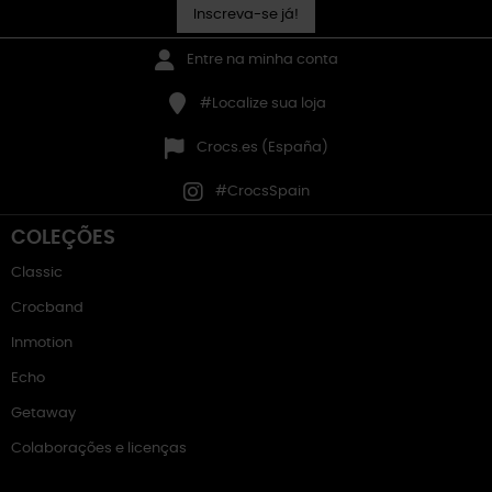
Inscreva-se já!
Entre na minha conta
#Localize sua loja
Crocs.es (España)
#CrocsSpain
COLEÇÕES
Classic
Crocband
Inmotion
Echo
Getaway
Colaborações e licenças