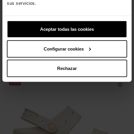
sus servicios.
Tamancos clássicos
Tênis unissex Mellow Ease U
unissex...
79,99 €
55,93 €
Aceptar todas las cookies
69,99 €
55,99 €
Configurar cookies
4 outros produtos na mesma
categoria:
Rechazar
-30%