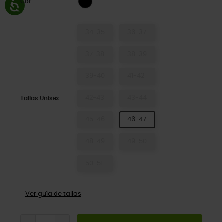
Cor
34-35
36-37
37-38
38-39
39-40
41-42
42-43
43-44
Tallas Unisex
45-46
46-47
48-49
49-50
50-51
Ver guía de tallas