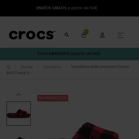
ENVÍOS GRATIS
a partir de 50€
0
Toggle
☰
Envio
GRATUITO
a partir de 50€.
Sandálias slide unissexo Classic
Mulher
Sandálias
Buff Check U
EM PROMOÇÃO!