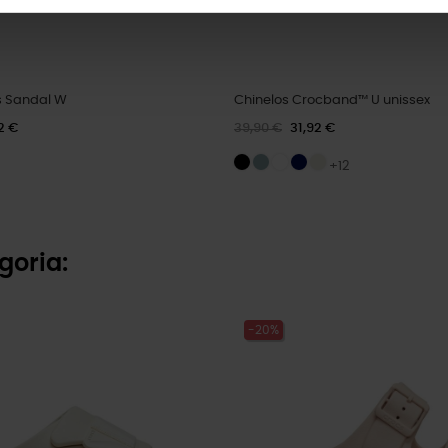
s Sandal W
Chinelos Crocband™ U unissex
2 €
39,90 €
31,92 €
+12
goria:
-20%