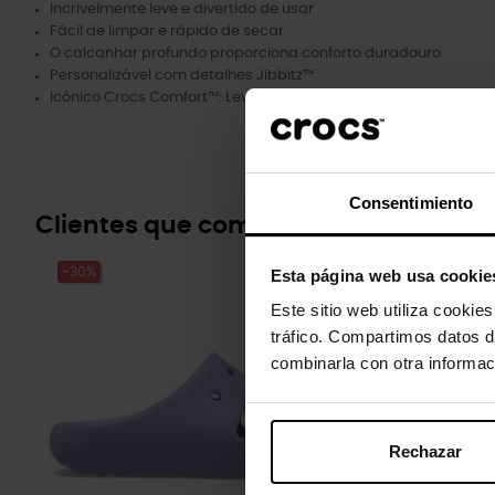
Incrivelmente leve e divertido de usar
Fácil de limpar e rápido de secar
O calcanhar profundo proporciona conforto duradouro
Personalizável com detalhes Jibbitz™
Icônico Crocs Comfort™: Leve. Flexível. Conforto de 36 graus.
Consentimiento
Clientes que compraram este prod
-30%
-20%
Esta página web usa cookie
Este sitio web utiliza cookie
tráfico. Compartimos datos d
combinarla con otra informac
Rechazar