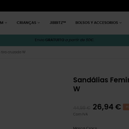
EM
CRIANÇAS
JIBBITZ™
BOLSOS Y ACCESORIOS
Envio
GRATUITO
a partir de 50€.
 tira cruzada W
Sandálias Femi
W
26,94 €
44,99 €
PO
Com IVA
Marca
Crocs