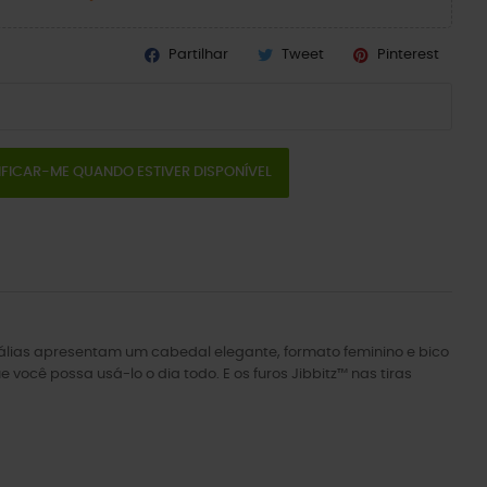
Partilhar
Tweet
Pinterest
IFICAR-ME QUANDO ESTIVER DISPONÍVEL
álias apresentam um cabedal elegante, formato feminino e bico
ocê possa usá-lo o dia todo. E os furos Jibbitz™ nas tiras