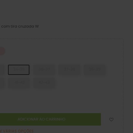
s com tira cruzada W
lk
Pink Milk
34-35
36-37
37-38
38-39
41-42
42-43
ADICIONAR AO CARRINHO
M VÁRIAS OPÇÕES