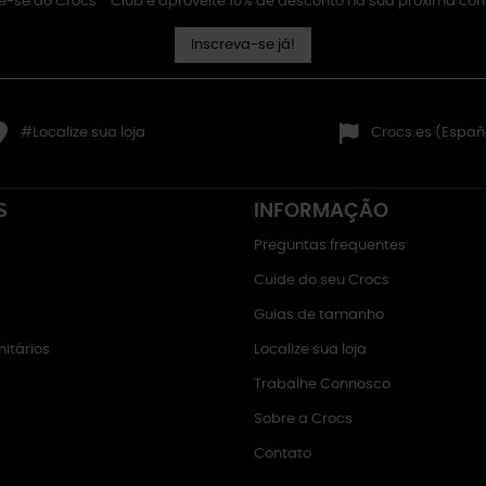
e-se ao Crocs™ Club e aproveite 10% de desconto na sua próxima co
Inscreva-se já!
#Localize sua loja
Crocs.es (Españ
S
INFORMAÇÃO
Preguntas frequentes
Cuide do seu Crocs
Guias de tamanho
itários
Localize sua loja
Trabalhe Connosco
Sobre a Crocs
Contato