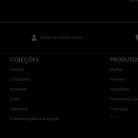
Junt
Entre na minha conta
COLEÇÕES
PRODUTO
Classic
Mulher
Crocband
Homem
Inmotion
Sandálias
Echo
Tamancos San
Getaway
Crianças
Botas
Colaborações e licenças