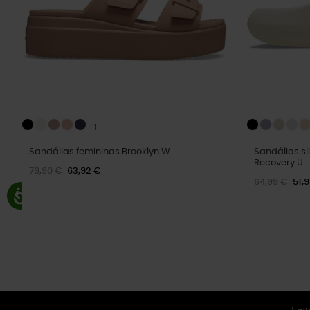
+1
Sandálias femininas Brooklyn W
Sandálias sl
Recovery U
79,90 €
63,92 €
64,99 €
51,