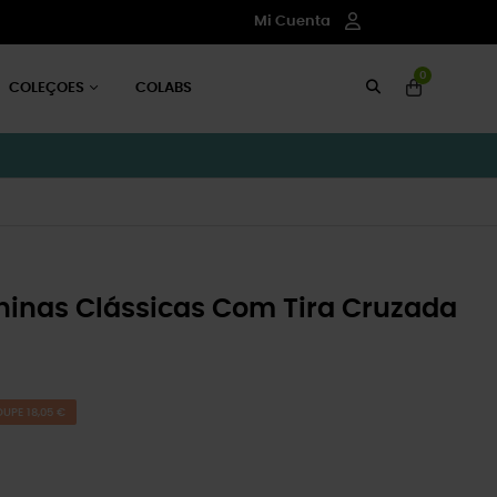
Mi Cuenta
0
COLEÇOES
COLABS
ninas Clássicas Com Tira Cruzada
UPE 18,05 €