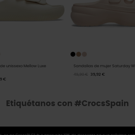
ide unissexo Mellow Luxe
Sandalias de mujer Saturday W
49,90 €
39,92 €
99 €
Etiquétanos con #CrocsSpain