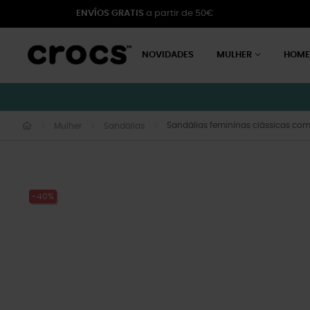
ENVÍOS GRATIS
a partir de 50€
NOVIDADES
MULHER
HOM
Sandálias femininas clássicas com
Mulher
Sandálias
-40%