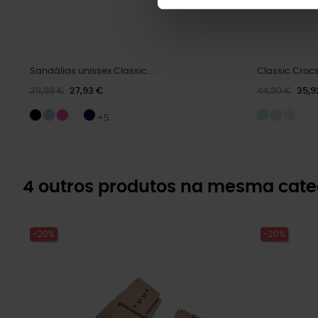
Sandálias unissex Classic...
Classic Croc
39,99 €
27,93 €
44,90 €
35,9
+5
4 outros produtos na mesma cate
-20%
-20%