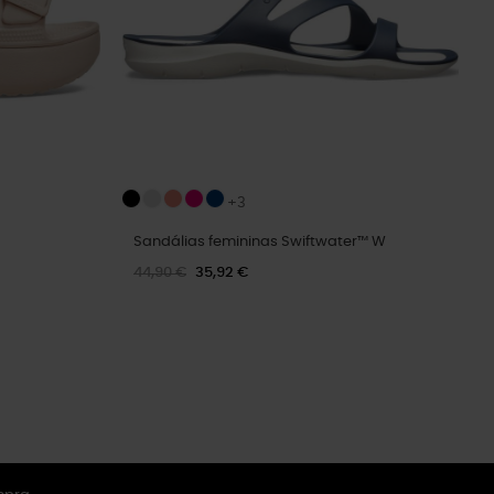
+3
Sandálias femininas Swiftwater™ W
44,90 €
35,92 €