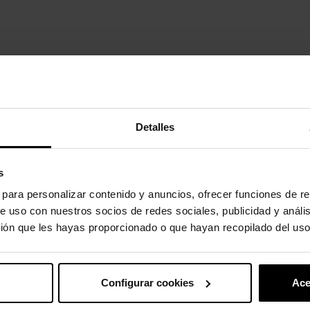
Detalles
uto também compraram:
-20%
s
s para personalizar contenido y anuncios, ofrecer funciones de re
e uso con nuestros socios de redes sociales, publicidad y análi
ión que les hayas proporcionado o que hayan recopilado del uso
Configurar cookies
Ace