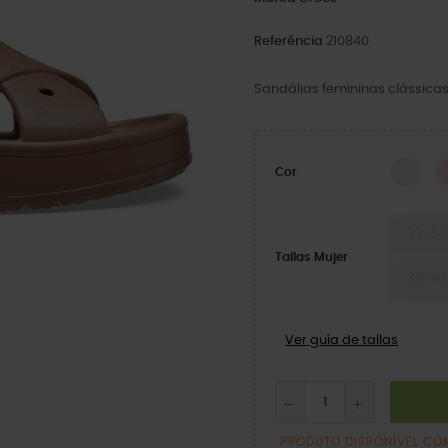
Referência
210840
Sandálias femininas clássica
Cha
Cor
33-34
Tallas Mujer
39-40
Ver guía de tallas
PRODUTO DISPONÍVEL CO