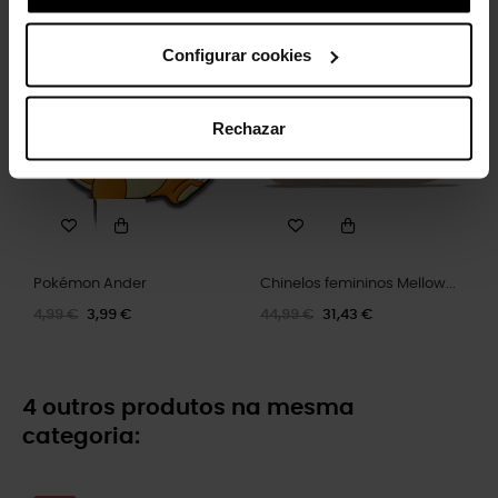
Configurar cookies
-20%
-30%
Rechazar
Pokémon Ander
Chinelos femininos Mellow...
4,99 €
3,99 €
44,99 €
31,43 €
4 outros produtos na mesma
categoria: