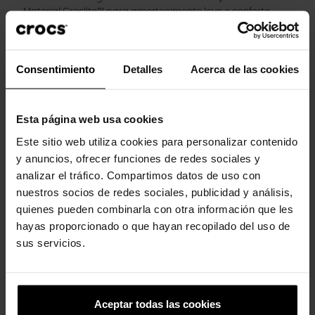
Material Croslite™ para amortecimento leve e conforto.
Tira superior em TPU.
Icônico Crocs Comfort™: Leve. Flexível. Conforto de 36 graus.
Consentimiento
Detalles
Acerca de las cookies
Clientes que compraram este
Esta página web usa cookies
produto também compraram:
Este sitio web utiliza cookies para personalizar contenido
y anuncios, ofrecer funciones de redes sociales y
-20%
-30%
analizar el tráfico. Compartimos datos de uso con
nuestros socios de redes sociales, publicidad y análisis,
quienes pueden combinarla con otra información que les
hayas proporcionado o que hayan recopilado del uso de
sus servicios.
Chanclas de mujer Miami...
Tamancos Crush U Unissex
Aceptar todas las cookies
44,99 €
35,99 €
84,99 €
59,43 €