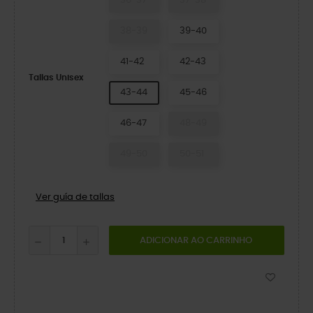
36-37
37-38
38-39
39-40
41-42
42-43
Tallas Unisex
43-44
45-46
46-47
48-49
49-50
50-51
Ver guía de tallas
ADICIONAR AO CARRINHO