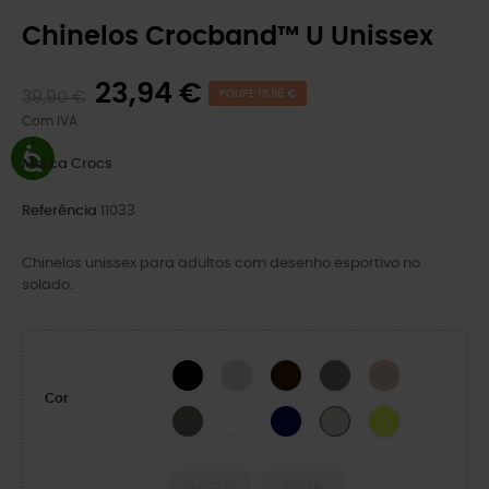
Chinelos Crocband™ U Unissex
23,94 €
39,90 €
POUPE 15,96 €
Com IVA
Marca
Crocs
Referência
11033
Chinelos unissex para adultos com desenho esportivo no
solado.
BLACK
MOONLIGHT
Preto/Cinzento Ardósia
Ardósia Cinzento/Fumo
Quartz
Cor
Dusty Olive
WHITE
NAVY
Citrus
Meteor