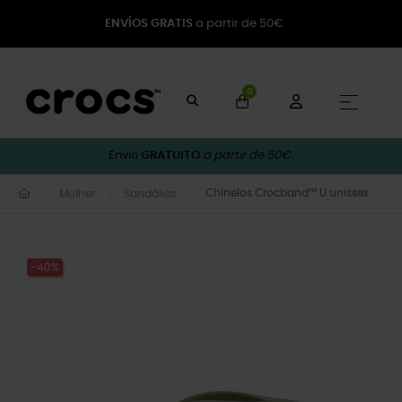
ENVÍOS GRATIS
a partir de 50€
0
Toggle
☰
Envio
GRATUITO
a partir de 50€.
Chinelos Crocband™ U unissex
Mulher
Sandálias
-40%