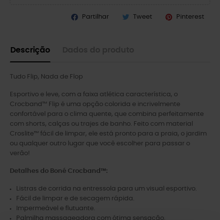
Partilhar
Tweet
Pinterest
Descrição
Dados do produto
Tudo Flip, Nada de Flop
Esportivo e leve, com a faixa atlética característica, o
Crocband™ Flip é uma opção colorida e incrivelmente
confortável para o clima quente, que combina perfeitamente
com shorts, calças ou trajes de banho. Feito com material
Croslite™ fácil de limpar, ele está pronto para a praia, o jardim
ou qualquer outro lugar que você escolher para passar o
verão!
Detalhes do Boné Crocband™:
Listras de corrida na entressola para um visual esportivo.
Fácil de limpar e de secagem rápida.
Impermeável e flutuante.
Palmilha massageadora com ótima sensação.