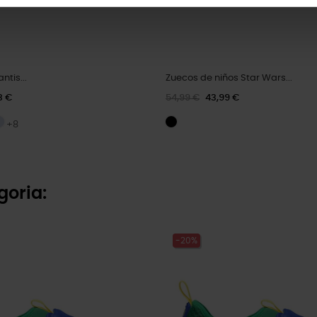
ntis...
Zuecos de niños Star Wars...
3 €
54,99 €
43,99 €
+8
goria:
-20%