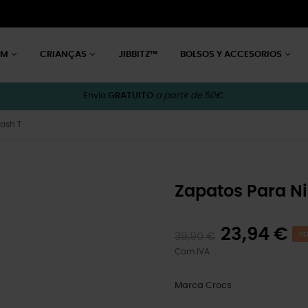
EM
CRIANÇAS
JIBBITZ™
BOLSOS Y ACCESORIOS
Envio
GRATUITO
a partir de 50€.
lash T
Zapatos Para Ni
23,94 €
39,90 €
PO
Com IVA
Marca
Crocs