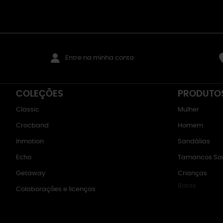
Entre na minha conta
COLEÇÕES
PRODUTO
Classic
Mulher
Crocband
Homem
Inmotion
Sandálias
Echo
Tamancos San
Getaway
Crianças
Botas
Colaborações e licenças