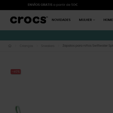
ENVÍOS GRATIS
a partir de 50€
NOVIDADES
MULHER
HOM
Zapatos para niños Swiftwater Sp
Crianças
Sneakers
-40%