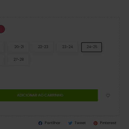
n Ivy
Dragon Fruit
20-21
22-23
23-24
24-25
27-28
ADICIONAR AO CARRINHO
Partilhar
Tweet
Pinterest