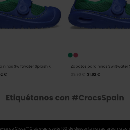
 niños Swiftwater Splash K
Zapatos para niños Swiftwater 
92 €
39,90 €
31,92 €
Etiquétanos con #CrocsSpain
e-se ao Crocs™ Club e aproveite 10% de desconto na sua próxima co