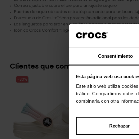
Correa ajustable sobre el pie para un ajuste seguro
Puertos de agua ubicados estratégicamente para un buen flu
Entresuela de Croslite™ con protección adicional para los ded
Las lengüetas para tirar en el talón y la parte superior permite
Icónico Crocs Comfort™: ligero. Flexible. Comodidad de 360 ​​gr
Consentimiento
Clientes que compraram este prod
Esta página web usa cookie
-30%
-30%
Este sitio web utiliza cookie
tráfico. Compartimos datos d
combinarla con otra informac
Rechazar