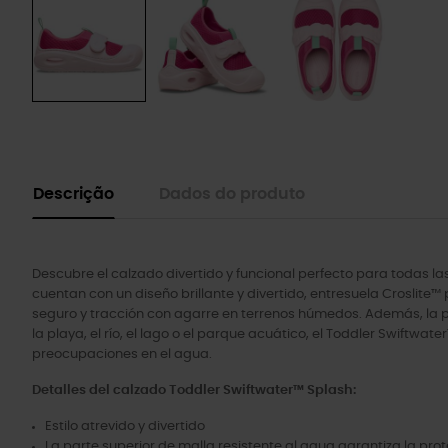
Descrição
Dados do produto
Descubre el calzado divertido y funcional perfecto para todas l
cuentan con un diseño brillante y divertido, entresuela Croslite
seguro y tracción con agarre en terrenos húmedos. Además, la pa
la playa, el río, el lago o el parque acuático, el Toddler Swiftwa
preocupaciones en el agua.
Detalles del calzado Toddler Swiftwater™ Splash:
Estilo atrevido y divertido
La parte superior de malla resistente al agua garantiza la prot