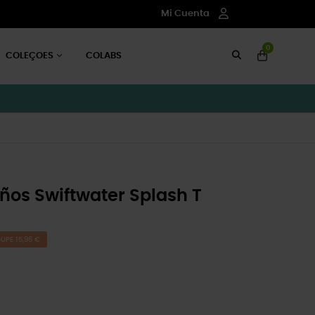
Mi Cuenta
0
COLEÇOES
COLABS
ños Swiftwater Splash T
UPE 15,96 €