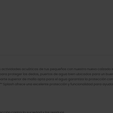
as actividades acuáticas de tus pequeños con nuestro nuevo calzado i
™ para proteger los dedos, puertos de agua bien ubicados para un buen 
rte superior de malla apta para el agua garantiza la protección cont
ter™ Splash ofrece una excelente protección y funcionalidad para ayudar
ección contra la suciedad y los residuos