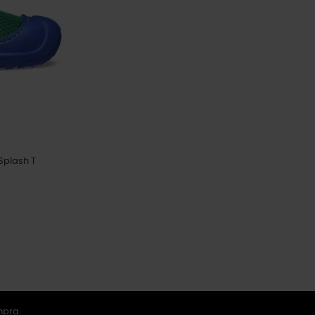
Splash T
mpra.