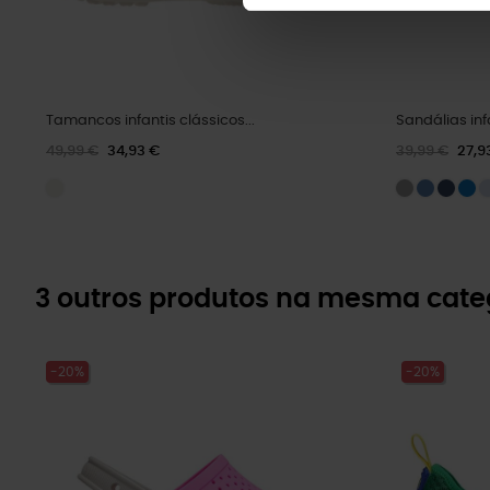
Tamancos infantis clássicos...
Sandálias infa
49,99 €
34,93 €
39,99 €
27,9
3 outros produtos na mesma cate
-20%
-20%