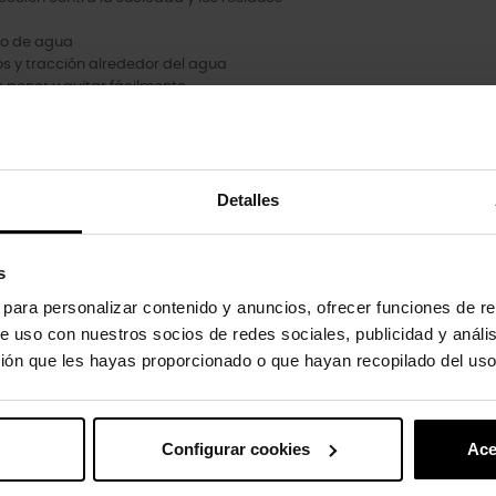
jo de agua
os y tracción alrededor del agua
n poner y quitar fácilmente
ados.
Detalles
uto também compraram:
s
-20%
s para personalizar contenido y anuncios, ofrecer funciones de re
e uso con nuestros socios de redes sociales, publicidad y análi
ión que les hayas proporcionado o que hayan recopilado del uso
Configurar cookies
Ace