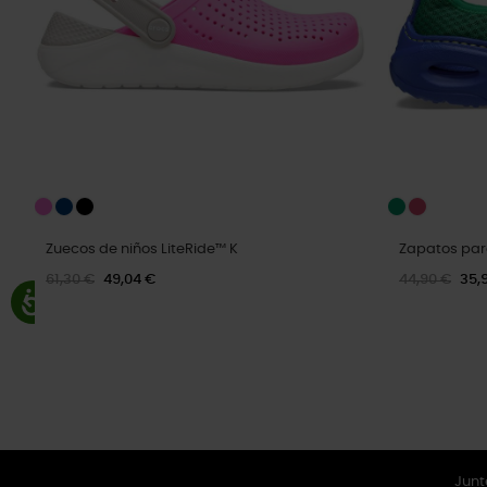
Zuecos de niños LiteRide™ K
Zapatos para
61,30 €
49,04 €
44,90 €
35,
Junt