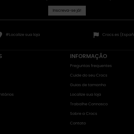
Inscreva-se já!
#Localize sua loja
Crocs.es (Españ
S
INFORMAÇÃO
Preguntas frequentes
Cuide do seu Crocs
Guias de tamanho
itários
Localize sua loja
Trabalhe Connosco
Sobre a Crocs
Contato