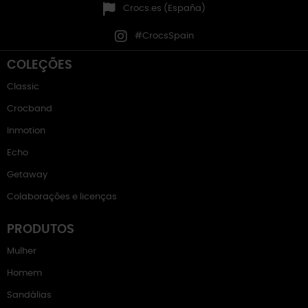
Crocs.es (España)
#CrocsSpain
COLEÇÕES
Classic
Crocband
Inmotion
Echo
Getaway
Colaborações e licenças
PRODUTOS
Mulher
Homem
Sandálias