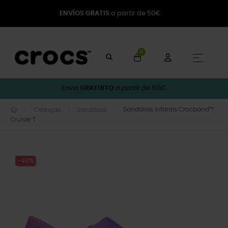
ENVÍOS GRATIS
a partir de 50€
0
Toggle
☰
Envio
GRATUITO
a partir de 50€.
Sandálias infantis Crocband™
Crianças
Sandálias
Cruiser T
-40%