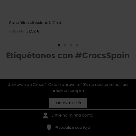
Sandálias clássicas K Crab
39,90 €
31,92 €
Etiquétanos con #CrocsSpain
Junte-se ao Crocs™ Club e aproveite 10% de desconto na sua
próxima compra.
Inscreva-se já!
Entre na minha conta
#Localize sua loja