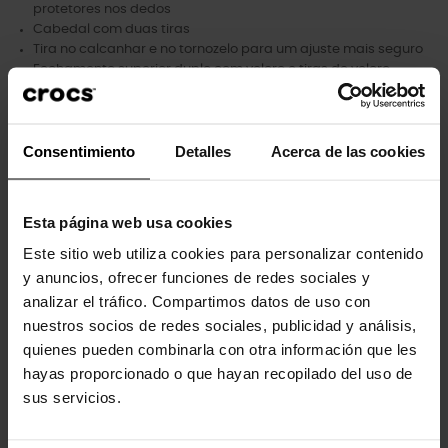
protetores nos dedos
Cabedal com duas tiras
Tira no calcanhar e no tornozelo para um ajuste mais seguro
Fechamento superior duplo com velcro e tiras de velcro
Leve e fácil de usar
Personalizável com pingentes Jibbitz™
Icônico Crocs Comfort™: Leve. Flexível. Conforto de 36 graus.
Consentimiento
Detalles
Acerca de las cookies
Esta página web usa cookies
Clientes que compraram este
Este sitio web utiliza cookies para personalizar contenido
produto também compraram:
y anuncios, ofrecer funciones de redes sociales y
analizar el tráfico. Compartimos datos de uso con
-20%
-20%
nuestros socios de redes sociales, publicidad y análisis,
quienes pueden combinarla con otra información que les
hayas proporcionado o que hayan recopilado del uso de
sus servicios.