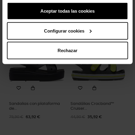
Aceptar todas las cookies
Tamancos Crocband™ K
Chinelos Crocband™ U
Kids
unissex
49,90 €
39,92 €
39,90 €
31,92 €
Configurar cookies
-20%
-20%
Rechazar
Sandalias con plataforma
Sandálias Crocband™
de...
Cruiser...
79,90 €
63,92 €
44,90 €
35,92 €