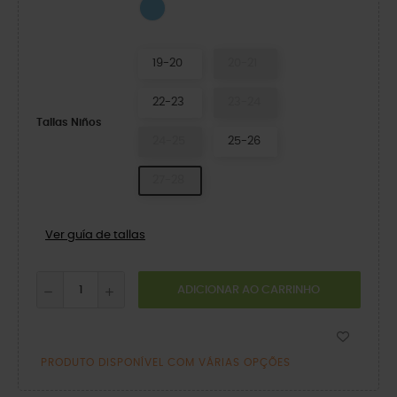
VENETIAN/BLUE BOLT
19-20
20-21
22-23
23-24
Tallas Niños
24-25
25-26
27-28
Ver guía de tallas
ADICIONAR AO CARRINHO
PRODUTO DISPONÍVEL COM VÁRIAS OPÇÕES