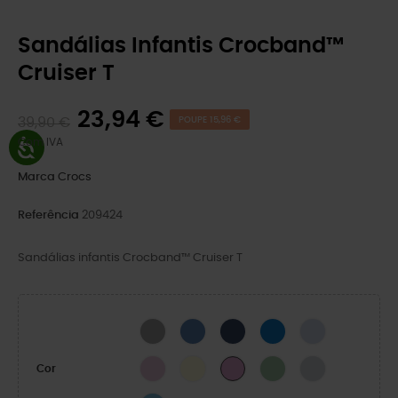
Sandálias Infantis Crocband™
Cruiser T
23,94 €
39,90 €
POUPE 15,96 €
Com IVA
Marca
Crocs
Referência
209424
Sandálias infantis Crocband™ Cruiser T
Slate Grey/Acidity
Bijou Blue/Light Grey
Navy/Varsity Red
Blue Bolt/Venetian Blue
Dreamscape/Ca
Ballerina/Lavender
Sandstone
Fair Green/Dusty Green
MOONLIGHT/ATM
Bubble
Cor