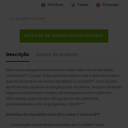
Partilhar
Tweet
Pinterest
NOTIFICAR-ME QUANDO ESTIVER DISPONÍVEL
Descrição
Dados do produto
Deixe seus pequenos brincarem o dia todo com a sandália
Crocband™ Cruiser. Esta sandália para o dia a dia tem tudo o
que você amava na nossa sandália Crocband™, com ajuste
aprimorado, ajuste e proteção para os dedos, proporcionando
segurança durante o trajeto do parquinho para a piscina.
Além disso, que criança não gostaria de adicionar
personalidade com os pingentes Jibbitz™?
Detalhes da Sandália Infantil Cruiser Crocband™:
Construção totalmente moldada em Croslite™ com