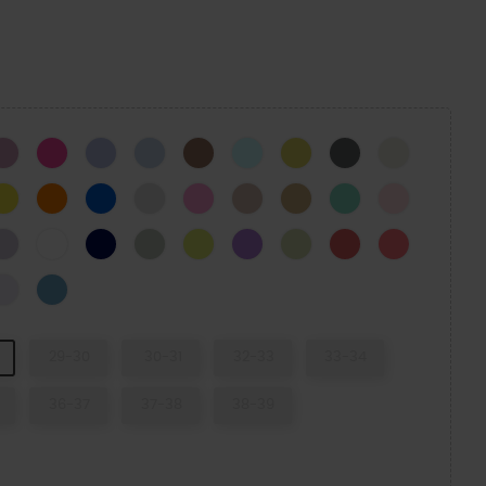
CK
Hydrangea
Pink Crush
Mystic Purple
Blue Calcite
Milk Chocolate
Aquamarine
CYBER YELLOW
Cinza Ardósia
Osso
N
Limão
Zing Laranja
Parafuso Azul
Atmosphere
Taffy Rosa
Quartz
Trigo
Lagoon
Pink Milk
s
Lavanda
WHITE
NAVY
SHITAKE
Acidity
Galaxy
Aipo
Melancia Neon
Guava
tric Sunstone
Grape Ice
Elite Blue
29-30
30-31
32-33
33-34
36-37
37-38
38-39