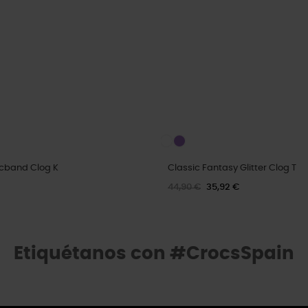
cband Clog K
Classic Fantasy Glitter Clog T
44,90 €
35,92 €
Etiquétanos con #CrocsSpain