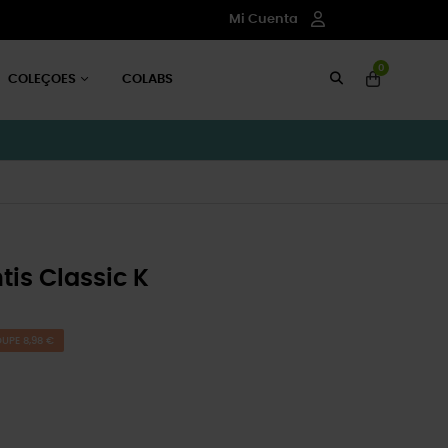
Mi Cuenta
0
COLEÇOES
COLABS
is Classic K
UPE 8,98 €