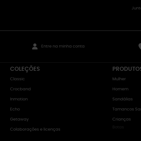
Junt
Entre na minha conta
COLEÇÕES
PRODUTO
Classic
Mulher
Crocband
Homem
Inmotion
Sandálias
Echo
Tamancos San
Getaway
Crianças
Botas
Colaborações e licenças