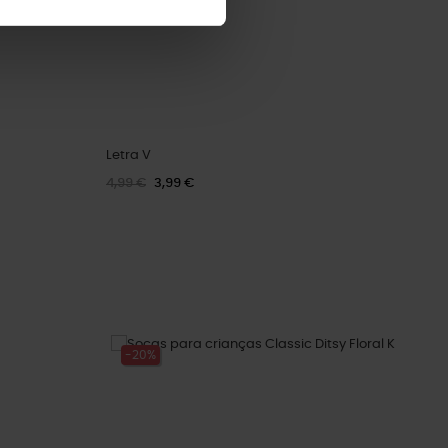
Letra V
4,99 €
3,99 €
-20%