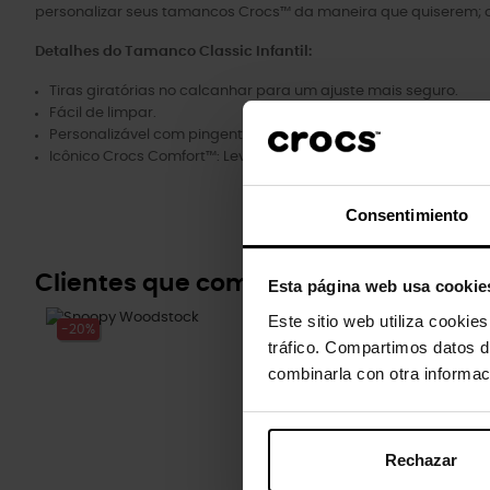
personalizar seus tamancos Crocs™ da maneira que quiserem; o
Detalhes do Tamanco Classic Infantil:
Tiras giratórias no calcanhar para um ajuste mais seguro.
Fácil de limpar.
Personalizável com pingentes Jibbitz™.
Icônico Crocs Comfort™: Leve. Flexível. Conforto de 36 graus.
Consentimiento
Clientes que compraram este prod
Esta página web usa cookie
Este sitio web utiliza cookie
-20%
-20%
tráfico. Compartimos datos d
combinarla con otra informac
Rechazar