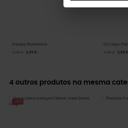
Snoopy Woodstock
Os Caça-Fan
4,99 €
3,99 €
4,99 €
3,99 
4 outros produtos na mesma cate
-20%