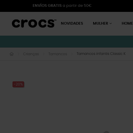
ENVÍOS GRATIS
a partir de 50€
NOVIDADES
MULHER
HOM
Tamancos infantis Classic K
Crianças
Tamancos
-20%