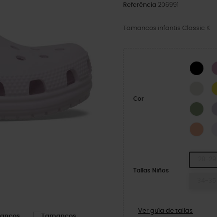
Referência
206991
Tamancos infantis Classic K
BLA
LINE
Cor
Mos
Elec
28-29
Tallas Niños
34-35
Ver guía de tallas