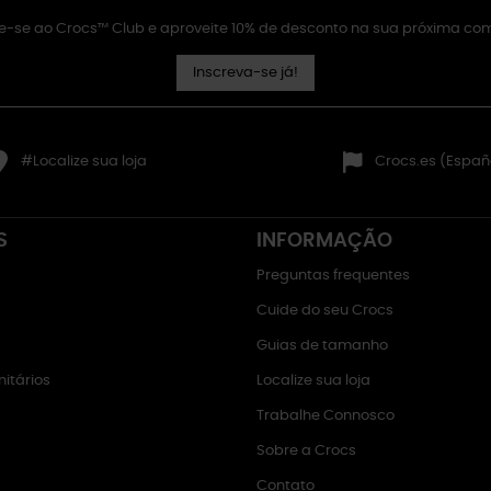
e-se ao Crocs™ Club e aproveite 10% de desconto na sua próxima co
Inscreva-se já!
#Localize sua loja
Crocs.es (Españ
S
INFORMAÇÃO
Preguntas frequentes
Cuide do seu Crocs
Guias de tamanho
itários
Localize sua loja
Trabalhe Connosco
Sobre a Crocs
Contato