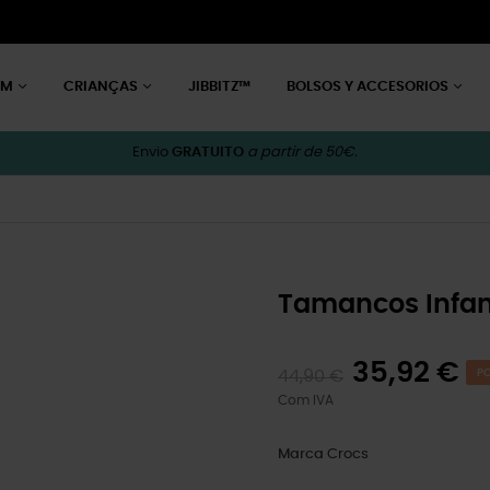
EM
CRIANÇAS
JIBBITZ™
BOLSOS Y ACCESORIOS
Envio
GRATUITO
a partir de 50€.
Tamancos Infant
35,92 €
44,90 €
PO
Com IVA
Marca
Crocs