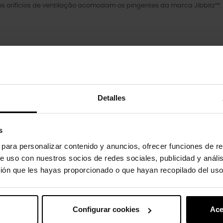
s orifícios de ventilação acomodam os pingentes da marca Jibbitz™.
Detalles
uto também compraram:
s
s para personalizar contenido y anuncios, ofrecer funciones de re
-20%
e uso con nuestros socios de redes sociales, publicidad y análi
ión que les hayas proporcionado o que hayan recopilado del uso
Configurar cookies
Ace