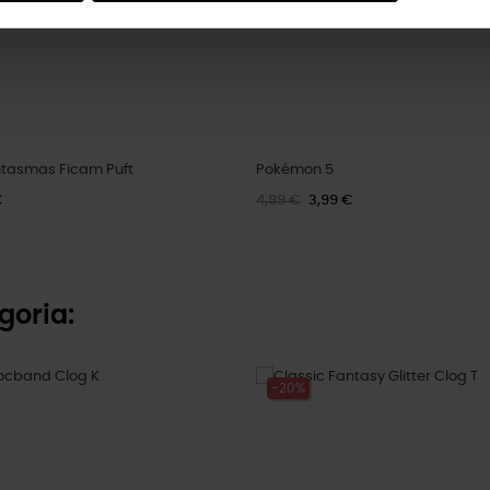
tasmas Ficam Puft
Pokémon 5
€
4,99 €
3,99 €
goria:
-20%