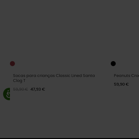
Socas para crianças Classic Lined Santa
Peanuts Cro
Clog T
59,90 €
59,90 €
47,93 €