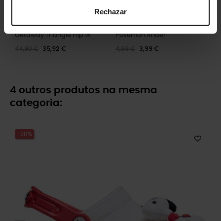
Rechazar
Getaway Triangle Flip W
Pokémon Ander
44,90 €
35,92 €
4,99 €
3,99 €
4 outros produtos na mesma
categoria:
-20%