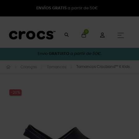
ENVÍOS GRATIS
a partir de 50€
0
Toggle
☰
Envio
GRATUITO
a partir de 50€.
Tamancos Crocband™ K Kids
Crianças
Tamancos
-20%