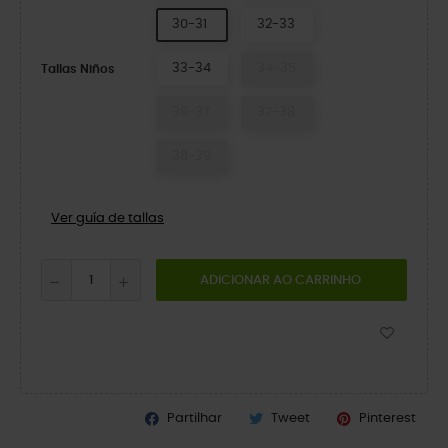
30-31
32-33
33-34
34-35
Tallas Niños
36-37
37-38
38-39
Ver guía de tallas
ADICIONAR AO CARRINHO
Partilhar
Tweet
Pinterest