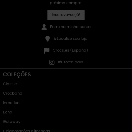
próxima compra.
Inscreva-se já!
Entre na minha conta
#Localize sua loja
Crocs.es (España)
#CrocsSpain
COLEÇÕES
Classic
Crocband
Inmotion
Echo
Getaway
Colaborações e licenças