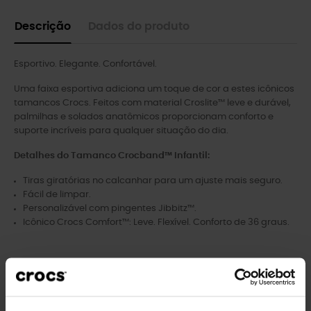
Descrição
Dados do produto
Esportivo. Elegante. Confortável.
Uma faixa esportiva adiciona um toque de cor a estes icônicos
tamancos Crocs. Feitos com material Croslite™ leve e durável,
palmilhas e solados anatômicos proporcionam conforto e
suporte incríveis para qualquer situação do dia.
Detalhes do Tamanco Crocband™ Infantil:
Tiras giratórias no calcanhar para um ajuste mais seguro.
Fácil de limpar.
Personalizável com pingentes Jibbitz™.
Icônico Crocs Comfort™: Leve. Flexível. Conforto de 36 graus.
Clientes que compraram este