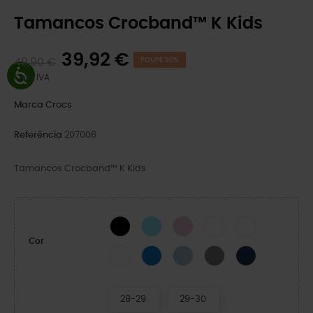
Tamancos Crocband™ K Kids
39,92 €
49,90 €
POUPE 20%
Com IVA
Marca
Crocs
Referência
207006
Tamancos Crocband™ K Kids
BLACK
Gelo Azul/Branco
Bailarina Rosa
White/Navy
White/Green Ivy
Cor
White/Pink Crush
Blue Bolt/Turbo Teal
Blue Frost/Guava
Cinza Ardósia/Marinha
Marinha/Rede
28-29
29-30