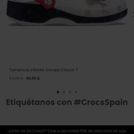
Tamancos infantis Snoopy Classic T
54,99 €
43,99 €
Etiquétanos con #CrocsSpain
Junte-se ao Crocs™ Club e aproveite 10% de desconto na sua