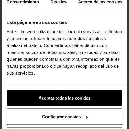
produto também compraram:
Consentimiento
Detalles
Acerca de las cookies
-20%
-20%
Esta página web usa cookies
Este sitio web utiliza cookies para personalizar contenido
y anuncios, ofrecer funciones de redes sociales y
analizar el tráfico. Compartimos datos de uso con
nuestros socios de redes sociales, publicidad y análisis,
quienes pueden combinarla con otra información que les
hayas proporcionado o que hayan recopilado del uso de
Pateta da Disney
Letra T
sus servicios.
4,99 €
3,99 €
4,99 €
3,99 €
-20%
-20%
Aceptar todas las cookies
Configurar cookies