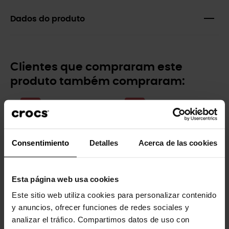
Dados do produto
Clientes que compraram este
produto também compraram:
-20%
-20%
Consentimiento
Detalles
Acerca de las cookies
Esta página web usa cookies
Este sitio web utiliza cookies para personalizar contenido
Pateta da Disney
Letra T
y anuncios, ofrecer funciones de redes sociales y
4,99 €
3,99 €
4,99 €
3,99 €
analizar el tráfico. Compartimos datos de uso con