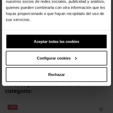
nuestros socios de redes sociales, publicidad y análisis,
quienes pueden combinarla con otra información que les
-20%
-20%
hayas proporcionado o que hayan recopilado del uso de
sus servicios.
Aceptar todas las cookies
Getaway Triangle Flip W
Pokémon Ander
Configurar cookies
44,90 €
35,92 €
4,99 €
3,99 €
Rechazar
4 outros produtos na mesma
categoria:
-20%