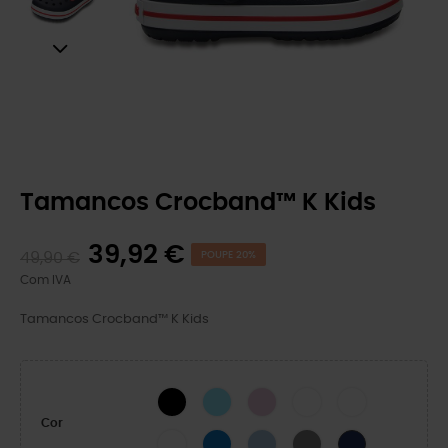
Tamancos Crocband™ K Kids
39,92 €
49,90 €
POUPE 20%
Com IVA
Tamancos Crocband™ K Kids
BLACK
Gelo Azul/Branco
Bailarina Rosa
White/Navy
White/Green Ivy
Cor
White/Pink Crush
Blue Bolt/Turbo Teal
Blue Frost/Guava
Cinza Ardósia/Marinha
Marinha/Rede