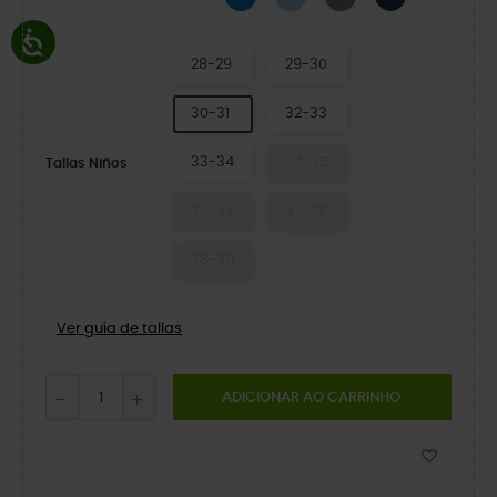
28-29
29-30
30-31
32-33
33-34
34-35
Tallas Niños
36-37
37-38
38-39
Ver guía de tallas
ADICIONAR AO CARRINHO