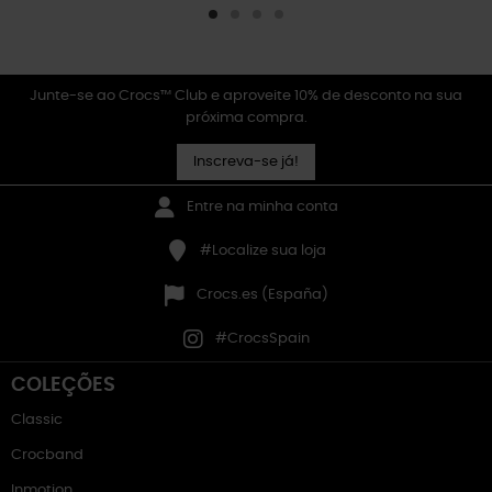
Junte-se ao Crocs™ Club e aproveite 10% de desconto na sua
próxima compra.
Inscreva-se já!
Entre na minha conta
#Localize sua loja
Crocs.es (España)
#CrocsSpain
COLEÇÕES
Classic
Crocband
Inmotion