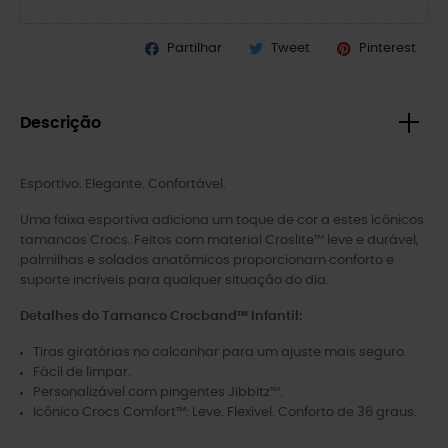
Partilhar
Tweet
Pinterest
Descrição
Esportivo. Elegante. Confortável.
Uma faixa esportiva adiciona um toque de cor a estes icônicos
tamancos Crocs. Feitos com material Croslite™ leve e durável,
palmilhas e solados anatômicos proporcionam conforto e
suporte incríveis para qualquer situação do dia.
Detalhes do Tamanco Crocband™ Infantil:
Tiras giratórias no calcanhar para um ajuste mais seguro.
Fácil de limpar.
Personalizável com pingentes Jibbitz™.
Icônico Crocs Comfort™: Leve. Flexível. Conforto de 36 graus.