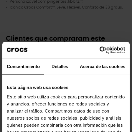
Personalizável com pingentes Jibbitz™.
Icônico Crocs Comfort™: Leve. Flexível. Conforto de 36 graus.
Clientes que compraram este
produto também compraram:
-30%
-20%
Consentimiento
Detalles
Acerca de las cookies
Esta página web usa cookies
Este sitio web utiliza cookies para personalizar contenido
y anuncios, ofrecer funciones de redes sociales y
analizar el tráfico. Compartimos datos de uso con
Tamancos Turbo U
Winnie The Pooh Eeyore
nuestros socios de redes sociales, publicidad y análisis,
Clássicos...
4,99 €
3,99 €
quienes pueden combinarla con otra información que les
69,99 €
48,93 €
hayas proporcionado o que hayan recopilado del uso de