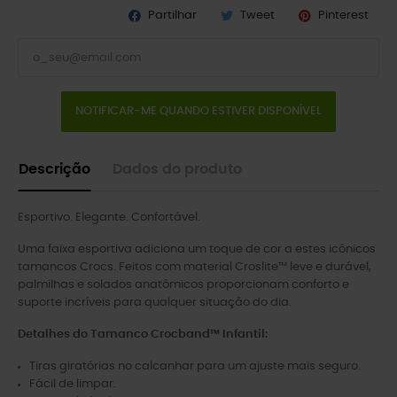
Partilhar
Tweet
Pinterest
NOTIFICAR-ME QUANDO ESTIVER DISPONÍVEL
Descrição
Dados do produto
Esportivo. Elegante. Confortável.
Uma faixa esportiva adiciona um toque de cor a estes icônicos
tamancos Crocs. Feitos com material Croslite™ leve e durável,
palmilhas e solados anatômicos proporcionam conforto e
suporte incríveis para qualquer situação do dia.
Detalhes do Tamanco Crocband™ Infantil:
Tiras giratórias no calcanhar para um ajuste mais seguro.
Fácil de limpar.