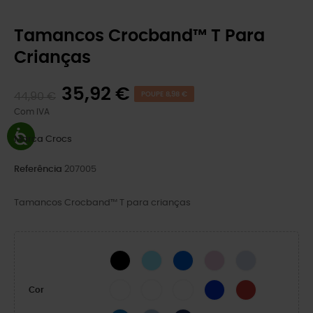
Tamancos Crocband™ T Para
Crianças
35,92 €
44,90 €
POUPE 8,98 €
Com IVA
Marca
Crocs
Referência
207005
Tamancos Crocband™ T para crianças
BLACK
Gelo Azul/Branco
Parafuso Azul
Bailarina Rosa
Dreamscape
White/Navy
White/Green Ivy
White/Pink Crush
Azul Cerúleo
Pimenta/Grafite
Cor