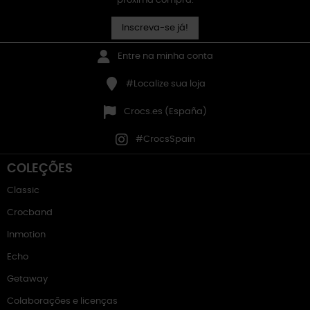
próxima compra.
Inscreva-se já!
Entre na minha conta
#Localize sua loja
Crocs.es (España)
#CrocsSpain
COLEÇÕES
Classic
Crocband
Inmotion
Echo
Getaway
Colaborações e licenças