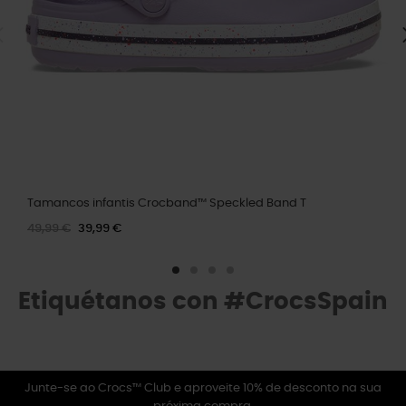
Tamancos infantis Crocband™ Speckled Band T
49,99 €
39,99 €
Etiquétanos con #CrocsSpain
Junte-se ao Crocs™ Club e aproveite 10% de desconto na sua