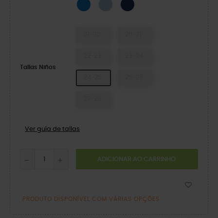
Blue Bolt/Turbo Teal
Blue Frost/Guava
Marinha/Rede
19-20
20-21
22-23
23-24
Tallas Niños
24-25
25-26
27-28
Ver guía de tallas
ADICIONAR AO CARRINHO
PRODUTO DISPONÍVEL COM VÁRIAS OPÇÕES