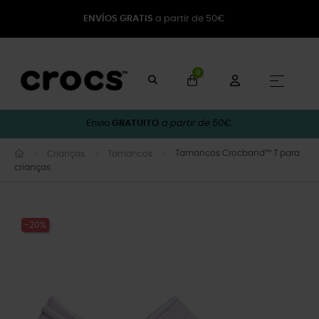
ENVÍOS GRATIS
a partir de 50€
0
Toggle
☰
Envio
GRATUITO
a partir de 50€.
Tamancos Crocband™ T para
Crianças
Tamancos
crianças
-20%