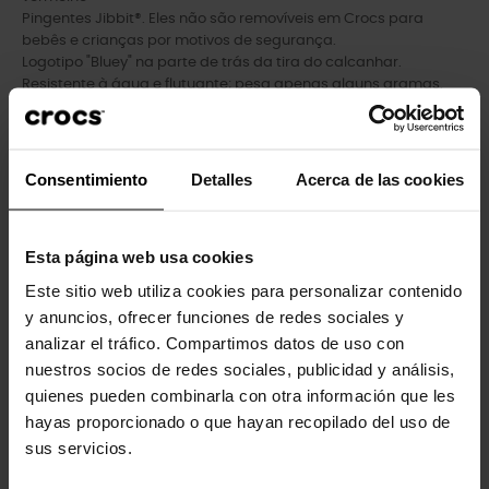
Pingentes Jibbit®. Eles não são removíveis em Crocs para
bebês e crianças por motivos de segurança.
Logotipo "Bluey" na parte de trás da tira do calcanhar.
Resistente à água e flutuante; pesa apenas alguns gramas.
Projetado para maior respirabilidade.
Fácil de limpar e rápido de secar.
Tiras giratórias no calcanhar para um ajuste mais seguro.
Personalizável com pingentes Jibbitz® adicionais.
Consentimiento
Detalles
Acerca de las cookies
Conforto icônico Crocs®: Leve. Flexível. Conforto de 36 graus.
Esta página web usa cookies
Este sitio web utiliza cookies para personalizar contenido
Clientes que compraram este
y anuncios, ofrecer funciones de redes sociales y
analizar el tráfico. Compartimos datos de uso con
produto também compraram:
nuestros socios de redes sociales, publicidad y análisis,
quienes pueden combinarla con otra información que les
-20%
-20%
hayas proporcionado o que hayan recopilado del uso de
sus servicios.