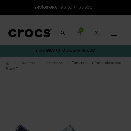
ENVÍOS GRATIS
a partir de 50€
0
Toggle
☰
Envio
GRATUITO
a partir de 50€.
Tamancos infantis clássicos
Crianças
Tamancos
Bluey T