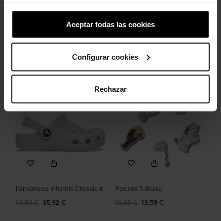
Aceptar todas las cookies
Futebol
Tamancos Mickey Friends...
Configurar cookies
4,99 €
3,99 €
54,99 €
43,99 €
Rechazar
-20%
-20%
Tamancos infantis Classic K
Pacote 5 Bluey
44,90 €
35,92 €
16,99 €
13,59 €