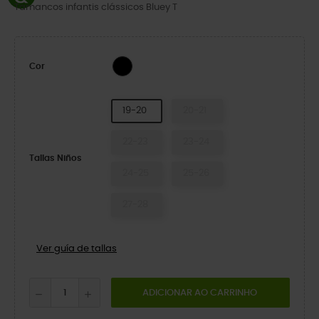
Tamancos infantis clássicos Bluey T
Multi
Cor
19-20
20-21
22-23
23-24
Tallas Niños
24-25
25-26
27-28
Ver guía de tallas
ADICIONAR AO CARRINHO