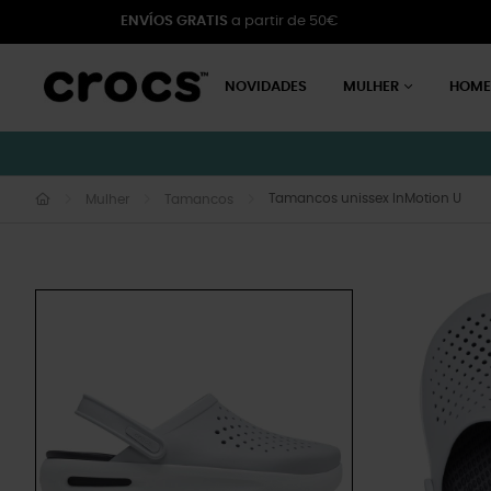
ENVÍOS GRATIS
a partir de 50€
NOVIDADES
MULHER
HOM
Tamancos unissex InMotion U
Mulher
Tamancos