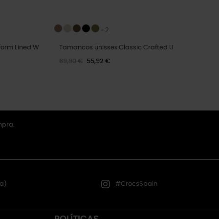
+2
form Lined W
Tamancos unissex Classic Crafted U
69,90 €
55,92 €
mpra.
a)
#CrocsSpain