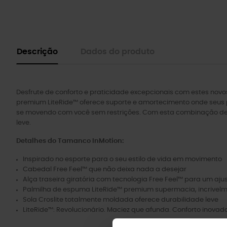
Descrição
Dados do produto
Desfrute de conforto e praticidade excepcionais com estes no
premium LiteRide™ oferece suporte e amortecimento onde seus p
se movendo com você sem restrições. Com esta combinação de t
leve.
Detalhes do Tamanco InMotion:
Inspirado no esporte para o seu estilo de vida em movimento
Cabedal Free Feel™ que não deixa nada a desejar
Alça traseira giratória com tecnologia Free Feel™ para um aju
Palmilha de espuma LiteRide™ premium supermacia, incrivelme
Sola Croslite totalmente moldada oferece durabilidade leve
LiteRide™: Revolucionário. Maciez que afunda. Conforto inovado