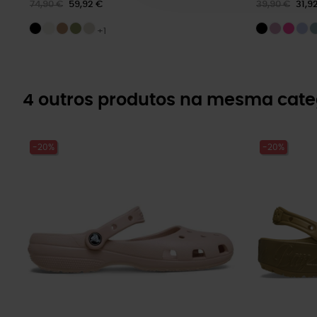
74,90 €
59,92 €
39,90 €
31,9
+1
4 outros produtos na mesma cate
-20%
-20%