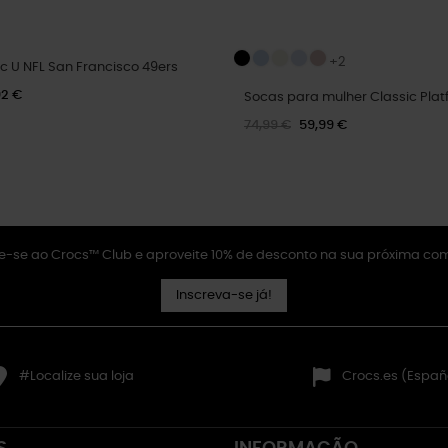
+2
c U NFL San Francisco 49ers
92 €
Socas para mulher Classic Plat
74,99 €
59,99 €
e-se ao Crocs™ Club e aproveite 10% de desconto na sua próxima co
Inscreva-se já!
#Localize sua loja
Crocs.es (Españ