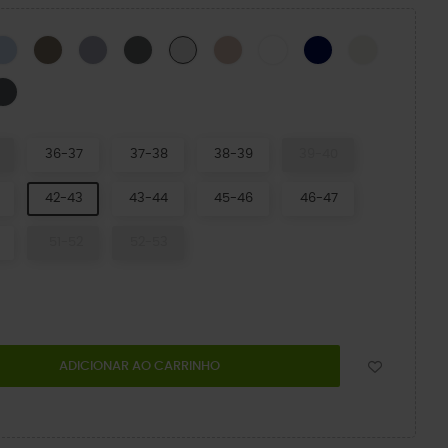
CK
Blue Calcite
Taupe-X
Purple Moon
Cinza Ardósia
Quartz
WHITE
NAVY
Summit Wh
Atmosphere
nco/Branco
Carbon/Multi
36-37
37-38
38-39
39-40
42-43
43-44
45-46
46-47
51-52
52-53
ADICIONAR AO CARRINHO