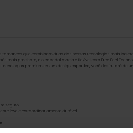
vos tamancos que combinam duas das nossas tecnologias mais inovado
és mais precisam, e o cabedal macio e flexível com Free Feel Techn
ecnologias premium em um design esportivo, você desfrutará de um e
ste seguro
nte leve e extraordinariamente durável
r.