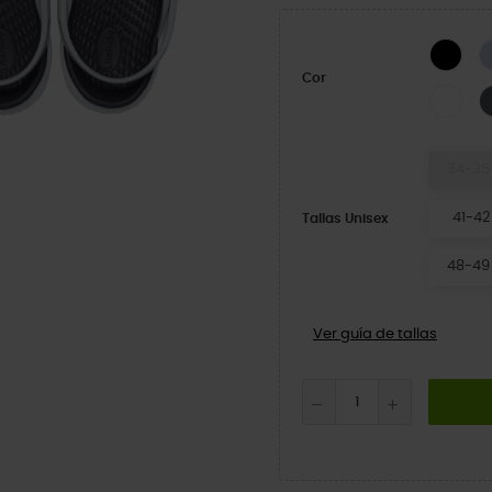
BLA
Cor
Bra
34-35
41-42
Tallas Unisex
48-49
Ver guía de tallas