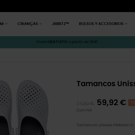
EM
CRIANÇAS
JIBBITZ™
BOLSOS Y ACCESORIOS
Envio
GRATUITO
a partir de 50€.
Tamancos Uniss
59,92 €
74,90 €
PO
Com IVA
Tamancos unissex InMotion U