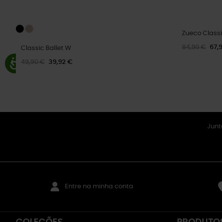
Zueco Classi
84,90 €
67,
Classic Ballet W
49,90 €
39,92 €
Junt
Entre na minha conta