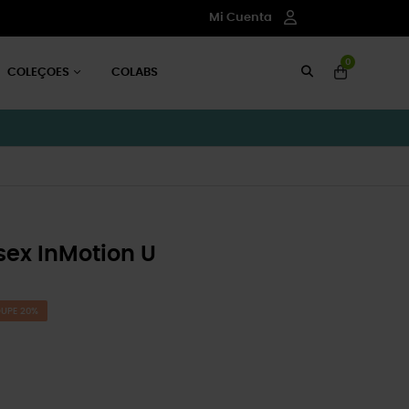
Mi Cuenta
0
COLEÇOES
COLABS
ex InMotion U
UPE 20%