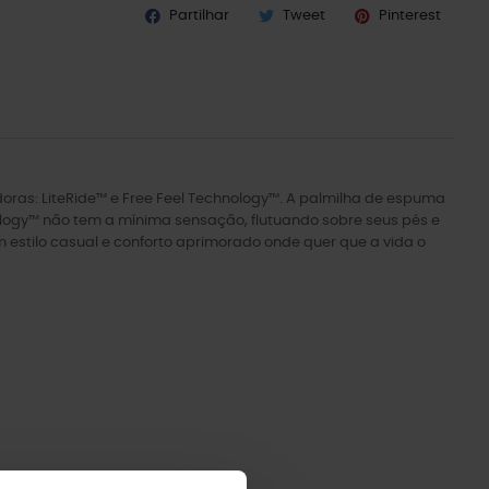
Partilhar
Tweet
Pinterest
ras: LiteRide™ e Free Feel Technology™. A palmilha de espuma
ology™ não tem a mínima sensação, flutuando sobre seus pés e
stilo casual e conforto aprimorado onde quer que a vida o