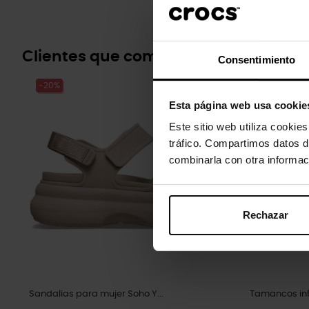
Clientes que compraram este prod
Consentimiento
-20%
-20%
Esta página web usa cookie
Este sitio web utiliza cookie
tráfico. Compartimos datos d
combinarla con otra informac
Rechazar
Sandalias para mujer Soho Y...
Tamancos inf