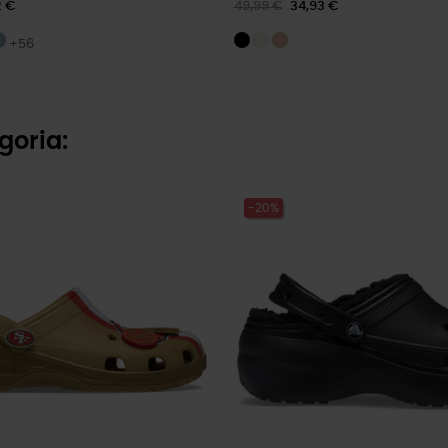
2 €
49,99 €
34,93 €
+56
goria:
-20%