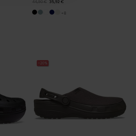
44,90 €
35,92 €
+8
-20%