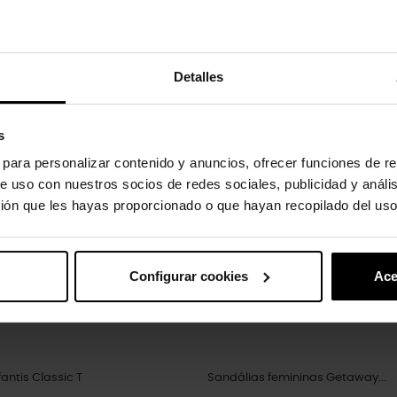
uto também compraram:
Detalles
-30%
s
s para personalizar contenido y anuncios, ofrecer funciones de re
e uso con nuestros socios de redes sociales, publicidad y análi
ión que les hayas proporcionado o que hayan recopilado del uso
Configurar cookies
Ace
antis Classic T
Sandálias femininas Getaway...