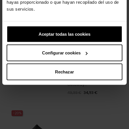
hayas proporcionado o que hayan recopilado del uso de
Y...
39,90 €
31,92 €
sus servicios.
74,90 €
59,92 €
-30%
Aceptar todas las cookies
Configurar cookies
Rechazar
Sandálias femininas
Getaway...
49,99 €
34,93 €
-20%