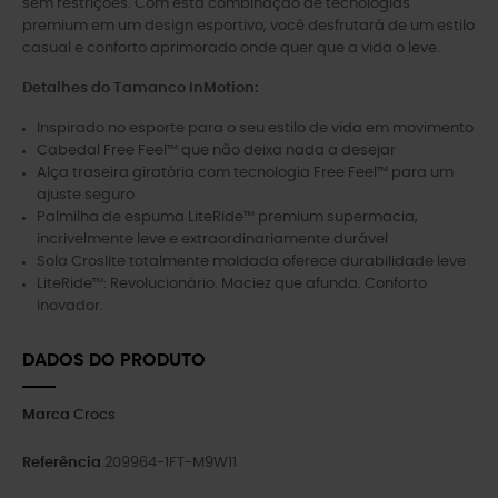
sem restrições. Com esta combinação de tecnologias
premium em um design esportivo, você desfrutará de um estilo
casual e conforto aprimorado onde quer que a vida o leve.
Detalhes do Tamanco InMotion:
Inspirado no esporte para o seu estilo de vida em movimento
Cabedal Free Feel™ que não deixa nada a desejar
Alça traseira giratória com tecnologia Free Feel™ para um
ajuste seguro
Palmilha de espuma LiteRide™ premium supermacia,
incrivelmente leve e extraordinariamente durável
Sola Croslite totalmente moldada oferece durabilidade leve
LiteRide™: Revolucionário. Maciez que afunda. Conforto
inovador.
DADOS DO PRODUTO
Marca
Crocs
Referência
209964-1FT-M9W11