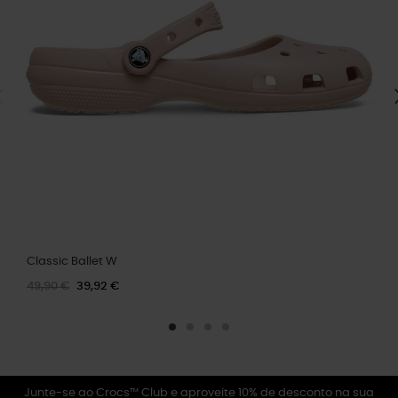
Classic Ballet W
49,90 €
39,92 €
Junte-se ao Crocs™ Club e aproveite 10% de desconto na sua