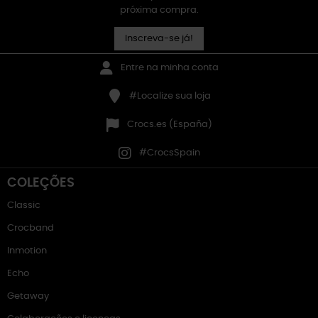
próxima compra.
Inscreva-se já!
Entre na minha conta
#Localize sua loja
Crocs.es (España)
#CrocsSpain
COLEÇÕES
Classic
Crocband
Inmotion
Echo
Getaway