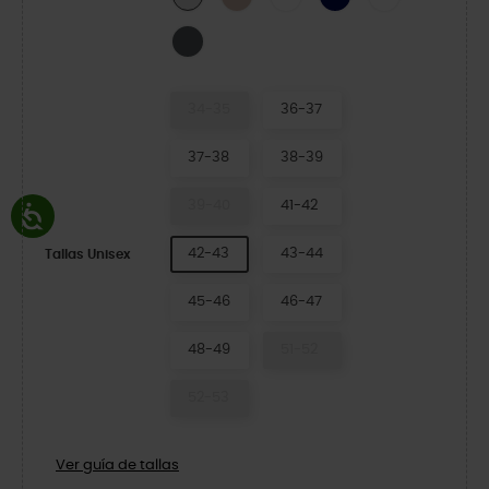
Carbon/Multi
34-35
36-37
37-38
38-39
39-40
41-42
42-43
43-44
Tallas Unisex
45-46
46-47
48-49
51-52
52-53
Ver guía de tallas