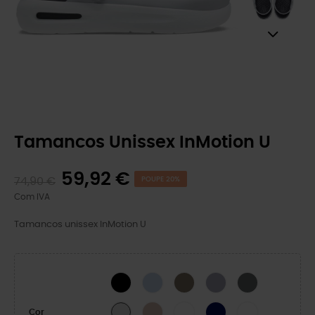
Tamancos Unissex InMotion U
59,92 €
74,90 €
POUPE 20%
Com IVA
Tamancos unissex InMotion U
BLACK
Blue Calcite
Taupe-X
Purple Moon
Cinza Ardósia
Quartz
WHITE
NAVY
Branco/Branco
Atmosphere
Cor