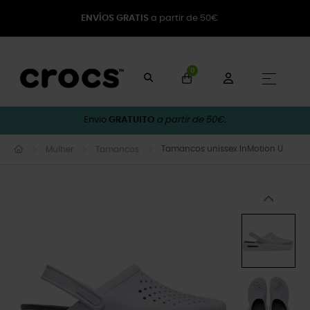
ENVÍOS GRATIS
a partir de 50€
0
Toggle
☰
Envio
GRATUITO
a partir de 50€.
Tamancos unissex InMotion U
Mulher
Tamancos