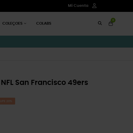
Mi Cuenta
0
COLEÇOES
COLABS
 NFL San Francisco 49ers
UPE 20%