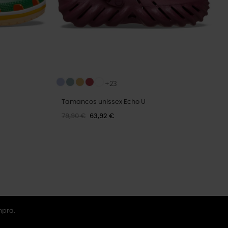
+23
Tamancos unissex Echo U
79,90 €
63,92 €
mpra.