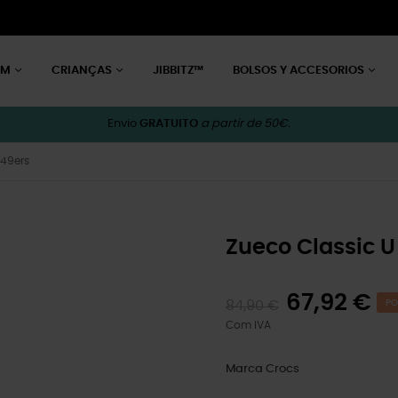
EM
CRIANÇAS
JIBBITZ™
BOLSOS Y ACCESORIOS
Envio
GRATUITO
a partir de 50€.
 49ers
Zueco Classic U
67,92 €
84,90 €
PO
Com IVA
Marca
Crocs