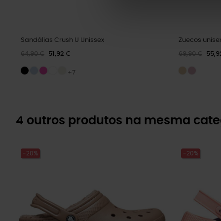
Sandálias Crush U Unissex
Zuecos unisex
64,90 €
51,92 €
69,90 €
55,9
+7
4 outros produtos na mesma cate
-20%
-20%