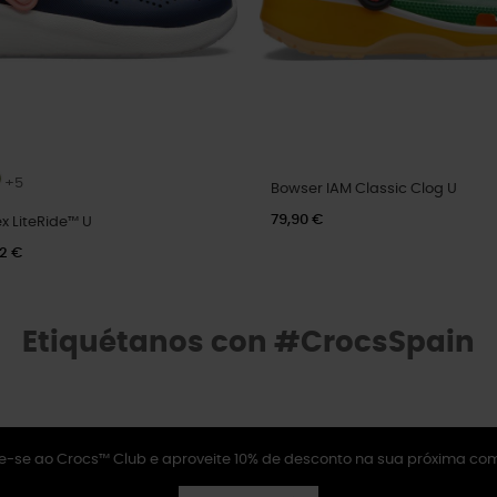
+5
Bowser IAM Classic Clog U
79,90 €
x LiteRide™ U
92 €
Etiquétanos con #CrocsSpain
e-se ao Crocs™ Club e aproveite 10% de desconto na sua próxima co