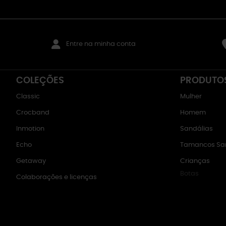
Entre na minha conta
COLEÇÕES
PRODUTO
Classic
Mulher
Crocband
Homem
Inmotion
Sandálias
Echo
Tamancos San
Getaway
Crianças
Botas
Colaborações e licenças