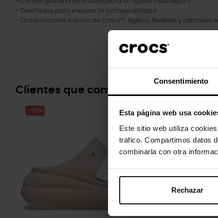
- Correa giratoria en el talón para un ajuste más seguro
- Diseñados para mejorar la transpirabilidad
- La comodidad icónica de Crocs™: ligeros, flexibles y cómodos 
Consentimiento
Clientes que compraram este prod
-20%
-20%
Esta página web usa cookie
Este sitio web utiliza cookie
tráfico. Compartimos datos d
combinarla con otra informac
Rechazar