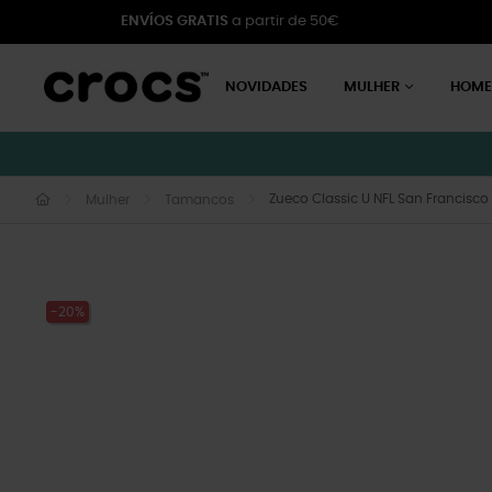
ENVÍOS GRATIS
a partir de 50€
NOVIDADES
MULHER
HOM
Zueco Classic U NFL San Francisco
Mulher
Tamancos
-20%