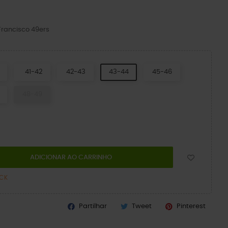
Francisco 49ers
41-42
42-43
43-44
45-46
48-49
ADICIONAR AO CARRINHO
OCK
Partilhar
Tweet
Pinterest