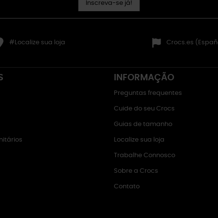
Inscreva-se já!
#Localize sua loja
Crocs.es (Españ
S
INFORMAÇÃO
Preguntas frequentes
Cuide do seu Crocs
Guias de tamanho
itários
Localize sua loja
Trabalhe Connosco
Sobre a Crocs
Contato