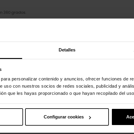
en 360 grados.
Detalles
uto também compraram:
-20%
s
s para personalizar contenido y anuncios, ofrecer funciones de re
e uso con nuestros socios de redes sociales, publicidad y análi
ión que les hayas proporcionado o que hayan recopilado del uso
Configurar cookies
Ace