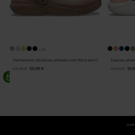
+23
Tamancos clássicos unissex com forro em U
Zuecos unise
69,99 €
55,99 €
64,90 €
51,
Junt