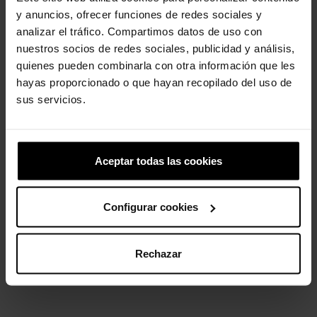
y anuncios, ofrecer funciones de redes sociales y
analizar el tráfico. Compartimos datos de uso con
Sandálias Crush U Unissex
Zuecos unisex Classic...
nuestros socios de redes sociales, publicidad y análisis,
quienes pueden combinarla con otra información que les
64,90 €
51,92 €
69,90 €
55,92 €
hayas proporcionado o que hayan recopilado del uso de
sus servicios.
-20%
-20%
Aceptar todas las cookies
Configurar cookies
Zuecos de niños Smiley...
Classic Camouflage Clog U
Rechazar
59,90 €
47,92 €
59,90 €
47,92 €