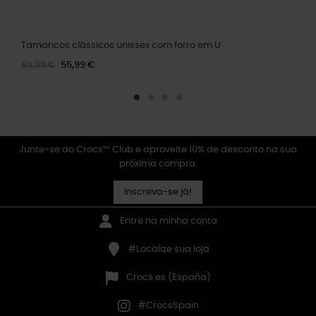
Tamancos clássicos unissex com forro em U
69,99 €
55,99 €
Junte-se ao Crocs™ Club e aproveite 10% de desconto na sua
próxima compra.
Inscreva-se já!
Entre na minha conta
#Localize sua loja
Crocs.es (España)
#CrocsSpain