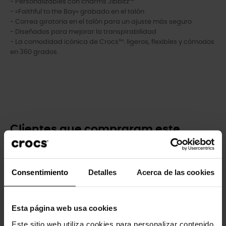
- Personalizables con charms Jibbitz™
- «Faithful to the Bay» grabado en el talón
- Correa giratoria en el talón para un ajuste más seguro
- Diseñados para mejorar la transpirabilidad
- La comodidad icónica de Crocs™: ligeros, flexibles y cómodos
en 360 grados.
Clientes que compraram este
produto também compraram:
-20%
-20%
Consentimiento
Detalles
Acerca de las cookies
Esta página web usa cookies
Este sitio web utiliza cookies para personalizar contenido