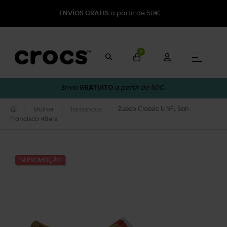
ENVÍOS GRATIS
a partir de 50€
0
Toggle
☰
Envio
GRATUITO
a partir de 50€.
Zueco Classic U NFL San
Mulher
Tamancos
Francisco 49ers
EM PROMOÇÃO!