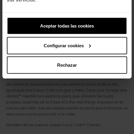
Aceptar todas las cookies
Partilhar
Tweet
Pinterest
Configurar cookies
Descrição
Dados do produto
Rechazar
Si quieres lo auténtico, elige los zuecos Coca-Cola®
Classic. Esta icónica versión es una refrescante interpretación
de nuestros zuecos básicos y es perfecta para el día a día,
igual que una Coca-Cola con gas y hielo. Cada par incluye dos
Jibbitz™ metálicos y espacio para que añadas los tuyos
propios, además de la frase «It's the real thing» impresa en la
correa del talón. Son el calzado perfecto tanto para tomarte un
descanso como para salir a la calle.
Detalles de los zuecos unisex Coca-Cola® Classic: