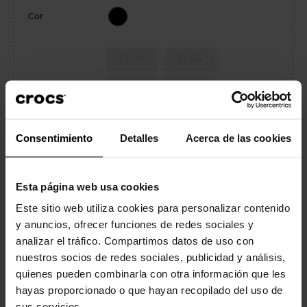
Multi
Cor
33-34
34-35
36-37
37-38
38-39
39-40
Tallas Unisex
Consentimiento
Detalles
Acerca de las cookies
41-42
42-43
43-44
45-46
Esta página web usa cookies
Este sitio web utiliza cookies para personalizar contenido
46-47
48-49
y anuncios, ofrecer funciones de redes sociales y
analizar el tráfico. Compartimos datos de uso con
Ver guía de tallas
nuestros socios de redes sociales, publicidad y análisis,
quienes pueden combinarla con otra información que les
hayas proporcionado o que hayan recopilado del uso de
ADICIONAR AO CARRINHO
sus servicios.