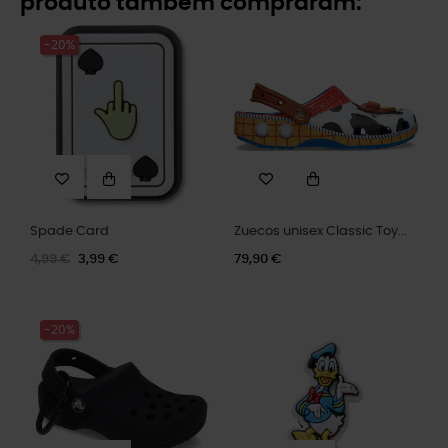
produto também compraram:
-20%
Spade Card
Zuecos unisex Classic Toy...
4,99 €
3,99 €
79,90 €
-20%