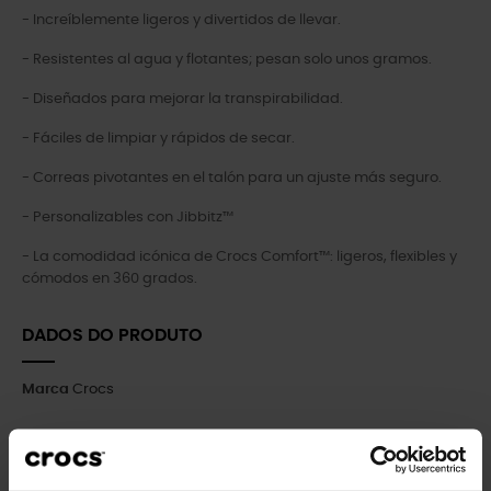
- Increíblemente ligeros y divertidos de llevar.
- Resistentes al agua y flotantes; pesan solo unos gramos.
- Diseñados para mejorar la transpirabilidad.
- Fáciles de limpiar y rápidos de secar.
- Correas pivotantes en el talón para un ajuste más seguro.
- Personalizables con Jibbitz™
- La comodidad icónica de Crocs Comfort™: ligeros, flexibles y
cómodos en 360 grados.
DADOS DO PRODUTO
Marca
Crocs
Referência
212129-90H-M11
Referências específicas