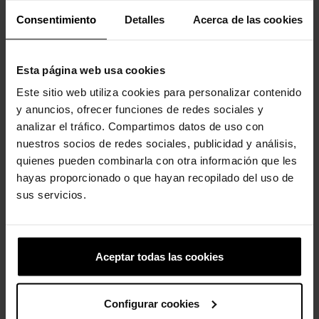
Consentimiento
Detalles
Acerca de las cookies
Clientes que compraram este
Esta página web usa cookies
produto também compraram:
Este sitio web utiliza cookies para personalizar contenido
-20%
y anuncios, ofrecer funciones de redes sociales y
analizar el tráfico. Compartimos datos de uso con
nuestros socios de redes sociales, publicidad y análisis,
quienes pueden combinarla con otra información que les
hayas proporcionado o que hayan recopilado del uso de
sus servicios.
Spade Card
Zuecos unisex Classic Toy...
Aceptar todas las cookies
4,99 €
3,99 €
79,90 €
Configurar cookies
-20%