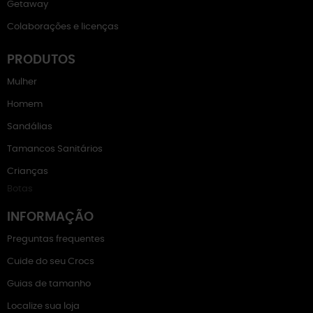
Getaway
Colaborações e licenças
PRODUTOS
Mulher
Homem
Sandálias
Tamancos Sanitários
Crianças
Botas
INFORMAÇÃO
Preguntas frequentes
Cuide do seu Crocs
Guias de tamanho
Localize sua loja