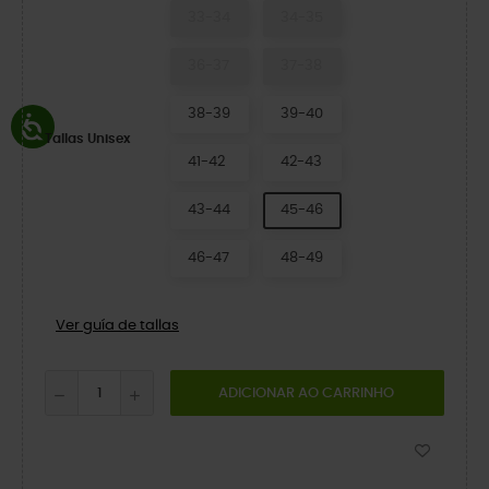
33-34
34-35
36-37
37-38
38-39
39-40
Tallas Unisex
41-42
42-43
43-44
45-46
46-47
48-49
Ver guía de tallas
ADICIONAR AO CARRINHO