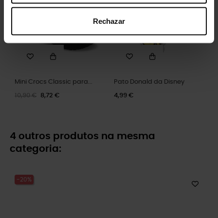
Rechazar
Mini Crocs Classic para...
Pato Donald da Disney
10,90 €
8,72 €
4,99 €
4 outros produtos na mesma
categoria:
-20%