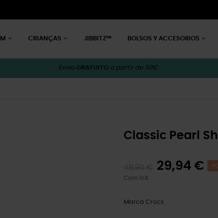
EM
CRIANÇAS
JIBBITZ™
BOLSOS Y ACCESORIOS
Envio
GRATUITO
a partir de 50€.
Classic Pearl S
29,94 €
49,90 €
PO
Com IVA
Marca
Crocs