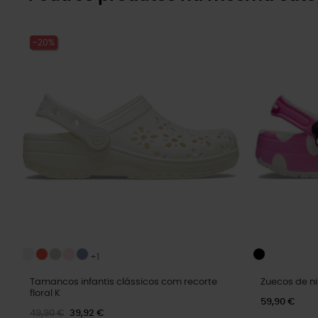
-20%
+1
Tamancos infantis clássicos com recorte
Zuecos de ni
floral K
59,90 €
49,90 €
39,92 €