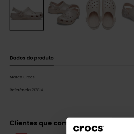
Dados do produto
Marca
Crocs
Referência
212814
Clientes que compraram este prod