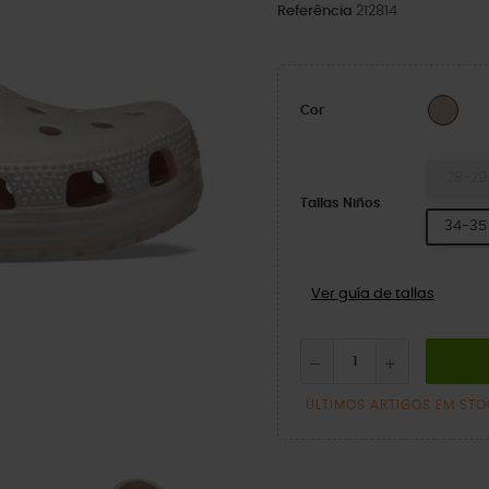
Referência
212814
Quar
Cor
28-29
Tallas Niños
34-35
Ver guía de tallas
ÚLTIMOS ARTIGOS EM ST