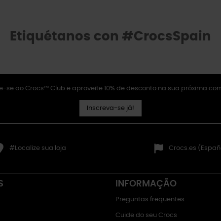
Etiquétanos con #CrocsSpain
e-se ao Crocs™ Club e aproveite 10% de desconto na sua próxima co
Inscreva-se já!
#Localize sua loja
Crocs.es (Españ
S
INFORMAÇÃO
Preguntas frequentes
Cuide do seu Crocs