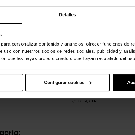
-20%
Detalles
s
s para personalizar contenido y anuncios, ofrecer funciones de re
e uso con nuestros socios de redes sociales, publicidad y análi
ión que les hayas proporcionado o que hayan recopilado del uso
Configurar cookies
Ace
 rosa
Pata de cachorro dourada
€
5,99 €
4,79 €
goria: