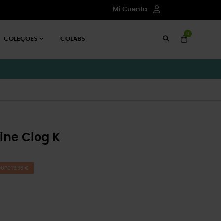
Mi Cuenta
0
COLEÇOES
COLABS
hine Clog K
UPE 19,96 €