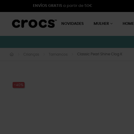
ENVÍOS GRATIS
a partir de 50€
NOVIDADES
MULHER
HOM
Classic Pearl Shine Clog K
Crianças
Tamancos
-40%