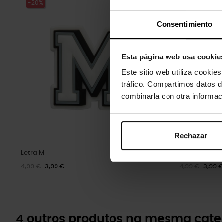
-20%
-20%
Consentimiento
Esta página web usa cookie
Este sitio web utiliza cookie
tráfico. Compartimos datos d
combinarla con otra informac
Rechazar
Letra M
Pequena flor
4,99 €
3,99 €
4,99 €
3,99 
4 outros produtos na mesma cate