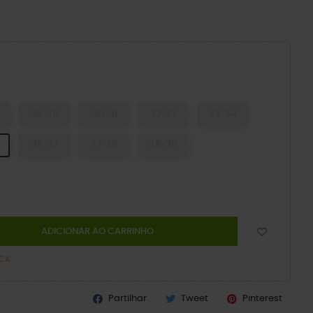
tz
29-30
30-31
32-33
33-34
36-37
37-38
38-39
ADICIONAR AO CARRINHO
OCK
Partilhar
Tweet
Pinterest