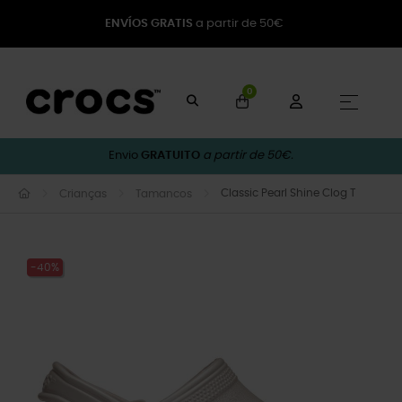
ENVÍOS GRATIS
a partir de 50€
0
Toggle
☰
Envio
GRATUITO
a partir de 50€.
Classic Pearl Shine Clog T
Crianças
Tamancos
-40%