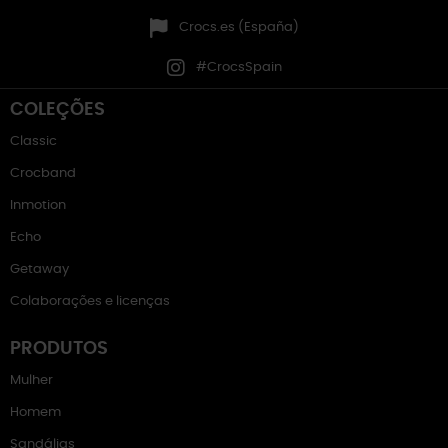
Crocs.es (España)
#CrocsSpain
COLEÇÕES
Classic
Crocband
Inmotion
Echo
Getaway
Colaborações e licenças
PRODUTOS
Mulher
Homem
Sandálias