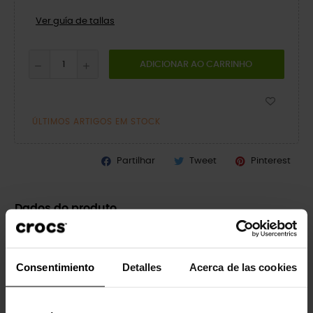
Ver guía de tallas
ADICIONAR AO CARRINHO
ÚLTIMOS ARTIGOS EM STOCK
Partilhar
Tweet
Pinterest
Dados do produto
Marca
Crocs
Consentimiento
Detalles
Acerca de las cookies
Referência
212815