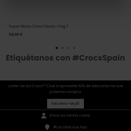
Super Mario Core Classic Clog T
54,90 €
Etiquétanos con #CrocsSpain
Junte-se ao Crocs™ Club e aproveite 10% de desconto na sua
próxima compra.
Inscreva-se já!
Entre na minha conta
#Localize sua loja