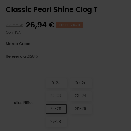
Classic Pearl Shine Clog T
26,94 €
44,90 €
POUPE 17,96 €
Com IVA
Marca
Crocs
Referência
212815
19-20
20-21
22-23
23-24
Tallas Niños
24-25
25-26
27-28