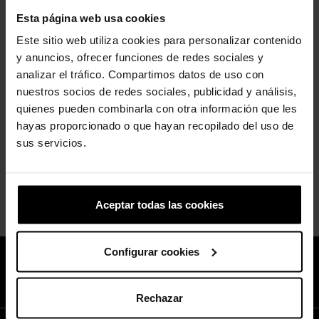
Esta página web usa cookies
Este sitio web utiliza cookies para personalizar contenido
Zuecos Red Bull Racing Classic Runner Clog U
y anuncios, ofrecer funciones de redes sociales y
85,00 €
analizar el tráfico. Compartimos datos de uso con
nuestros socios de redes sociales, publicidad y análisis,
quienes pueden combinarla con otra información que les
hayas proporcionado o que hayan recopilado del uso de
Mostrando 1-2 del 2 de artículo(s)
sus servicios.
Volver arriba

Aceptar todas las cookies
Configurar cookies
Únete al Club de Crocs™ y disfruta de un 10% descuento en tu
próxima compra.
Suscríbete Ya!
Rechazar