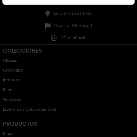
Entrar en mi cuenta
Encuentra tu tienda
Crocs.pt (Portugal)
#CrocsSpain
COLECCIONES
Classic
Crocband
Inmotion
Echo
Getaway
Licencias y Colaboraciones
PRODUCTOS
Mujer