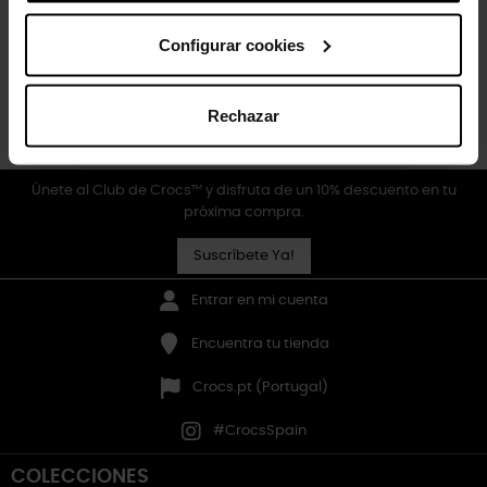
Volver arriba

Configurar cookies
Oracle Red Bull Racing
Rechazar
Únete al Club de Crocs™ y disfruta de un 10% descuento en tu
próxima compra.
Suscríbete Ya!
Entrar en mi cuenta
Encuentra tu tienda
Crocs.pt (Portugal)
#CrocsSpain
COLECCIONES