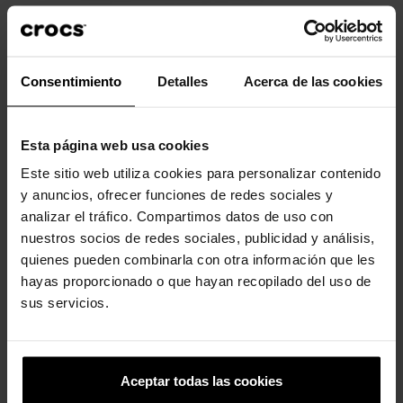
Consentimiento
Detalles
Acerca de las cookies
Zuecos Red Bull Racing Classic Runner Clog U
Esta página web usa cookies
ONE PIECE
Este sitio web utiliza cookies para personalizar contenido
85,00 €
y anuncios, ofrecer funciones de redes sociales y
Multi
analizar el tráfico. Compartimos datos de uso con
nuestros socios de redes sociales, publicidad y análisis,
36-37
37-38
38-39
39-40
41-42
42-43
43-44
quienes pueden combinarla con otra información que les
48-49
45-46
46-47
hayas proporcionado o que hayan recopilado del uso de
sus servicios.
Mostrando 1-2 del 2 de artículo(s)
Aceptar todas las cookies