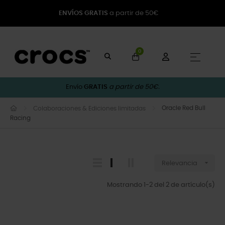
ENVÍOS GRATIS
a partir de 50€
0
Naveg
☰
Envío
GRATIS
a partir de 50€.
Oracle Red Bull
Colaboraciones & Ediciones limitadas
Racing

Relevancia
Mostrando 1-2 del 2 de artículo(s)