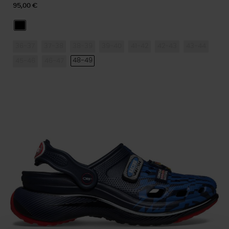
95,00 €
Multi
36-37
37-38
38-39
39-40
41-42
42-43
43-44
48-49
45-46
46-47