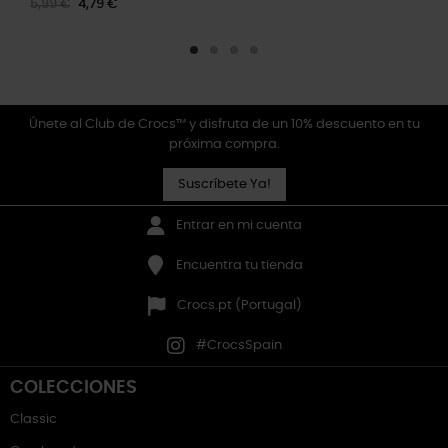
5,99 €
4,79 €
Únete al Club de Crocs™ y disfruta de un 10% descuento en tu
próxima compra.
Suscríbete Ya!
Entrar en mi cuenta
Encuentra tu tienda
Crocs.pt (Portugal)
#CrocsSpain
COLECCIONES
Classic