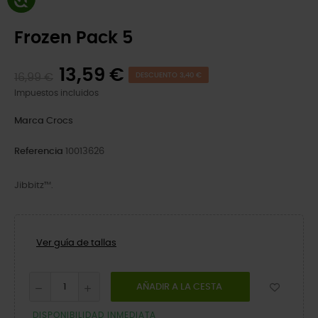
Frozen Pack 5
13,59 €
16,99 €
DESCUENTO 3,40 €
Impuestos incluidos
Marca
Crocs
Referencia
10013626
Jibbitz™.
Ver guía de tallas
AÑADIR A LA CESTA
DISPONIBILIDAD INMEDIATA