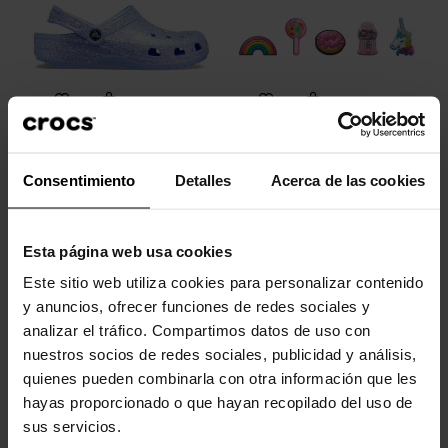
Zuecos unisex Classic...
Pack 5 Todo bonito
Consentimiento
Detalles
Acerca de las cookies
59,90 €
47,92 €
16,99 €
13,59 €
Esta página web usa cookies
-30%
-20%
Este sitio web utiliza cookies para personalizar contenido
y anuncios, ofrecer funciones de redes sociales y
analizar el tráfico. Compartimos datos de uso con
nuestros socios de redes sociales, publicidad y análisis,
quienes pueden combinarla con otra información que les
hayas proporcionado o que hayan recopilado del uso de
sus servicios.
Zuecos de niños Classic...
Delfín morado