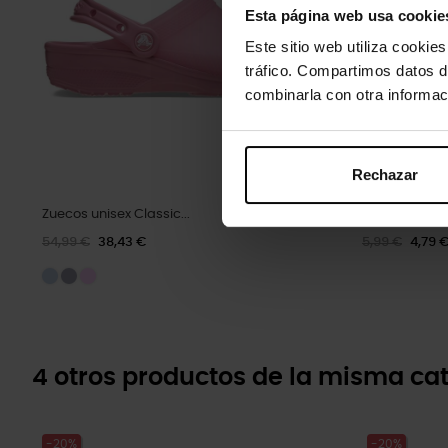
Esta página web usa cookie
Este sitio web utiliza cookie
tráfico. Compartimos datos d
combinarla con otra informac
Rechazar
Zuecos unisex Classic...
Flor de perl
54,99 €
38,43 €
5,99 €
4,79 
4 otros productos de la misma cat
-20%
-20%