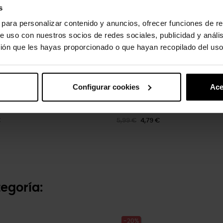
s
s para personalizar contenido y anuncios, ofrecer funciones de re
e uso con nuestros socios de redes sociales, publicidad y análi
ión que les hayas proporcionado o que hayan recopilado del uso
Configurar cookies
Ace
a mate lavanda
Melocotón brillante
€
5,99 €
4,79 €
egoría:
-20%