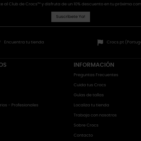
e al Club de Crocs™ y disfruta de un 10% descuento en tu próxima co
Suscríbete Ya!
Encuentra tu tienda
Crocs.pt (Portug
OS
INFORMACIÓN
Preguntas Frecuentes
Cuida tus Crocs
Guías de tallas
ios - Profesionales
Localiza tu tienda
Trabaja con nosotros
Sobre Crocs
Contacto