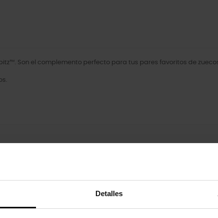
itz™. Son el complemento perfecto para tus pares favoritos de zuecos
os.
oducto también han comprado:
-20%
Detalles