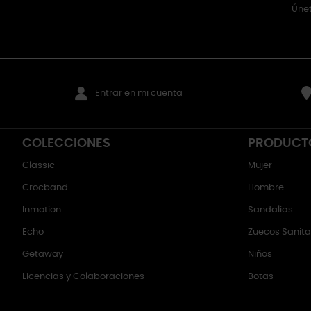
Únet
Entrar en mi cuenta
COLECCIONES
PRODUCT
Classic
Mujer
Crocband
Hombre
Inmotion
Sandalias
Echo
Zuecos Sanitar
Getaway
Niños
Licencias y Colaboraciones
Botas