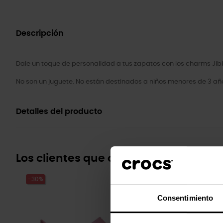
Descripción
Dale un toque de personalidad a tus zapatos con los charms Jibb
No son un juguete. No están destinados a niños menores de 3 añ
Detalles del producto
Los clientes que compraron este pr
-30%
-20%
Consentimiento