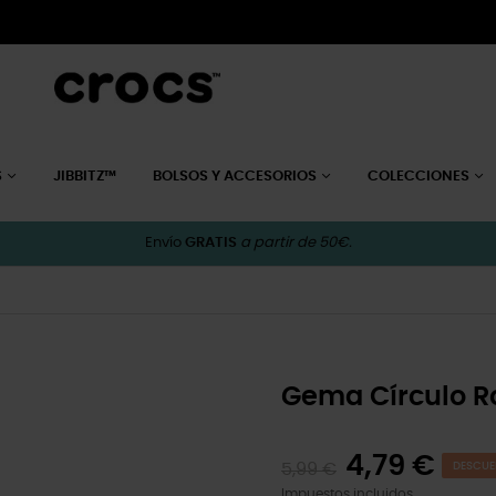
S
JIBBITZ™
BOLSOS Y ACCESORIOS
COLECCIONES
Envío
GRATIS
a partir de 50€.
Gema Círculo R
4,79 €
5,99 €
DESCUE
Impuestos incluidos