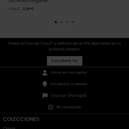
Los Pitufos Gargamel
4,99 €
3,99 €
Únete al Club de Crocs™ y disfruta de un 10% descuento en tu
próxima compra.
Suscríbete Ya!
Entrar en mi cuenta
Encuentra tu tienda
Crocs.pt (Portugal)
#CrocsSpain
COLECCIONES
Classic