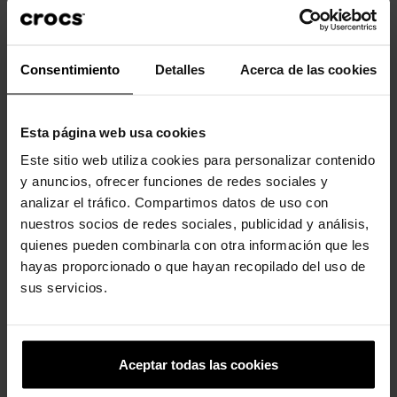
Zuecos unisex Classic...
Flor de perla mate lavanda
54,99 €
38,43 €
5,99 €
4,79 €
Consentimiento
Detalles
Acerca de las cookies
-20%
-20%
Esta página web usa cookies
Este sitio web utiliza cookies para personalizar contenido
y anuncios, ofrecer funciones de redes sociales y
analizar el tráfico. Compartimos datos de uso con
nuestros socios de redes sociales, publicidad y análisis,
quienes pueden combinarla con otra información que les
Melocotón brillante
Flor de tela blanca con perla
hayas proporcionado o que hayan recopilado del uso de
5,99 €
4,79 €
5,99 €
4,79 €
sus servicios.
4 otros productos de la misma
Aceptar todas las cookies
categoría: