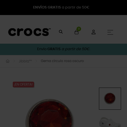
ENVÍOS GRATIS
a partir de 50€
0
Naveg
☰
Envío
GRATIS
a partir de 50€.
Gema círculo rosa oscuro
Jibbitz™
¡EN OFERTA!