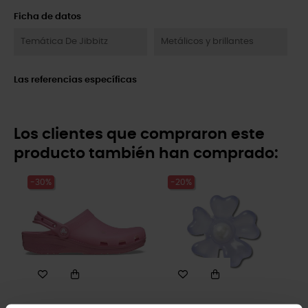
Ficha de datos
Temática De Jibbitz
Metálicos y brillantes
Las referencias específicas
Los clientes que compraron este
producto también han comprado:
-30%
-20%