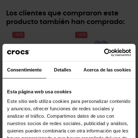
Los clientes que compraron este
producto también han comprado:
-30%
-20%
Consentimiento
Detalles
Acerca de las cookies
Esta página web usa cookies
Zuecos unisex Classic...
Flor de perla mate lavanda
Este sitio web utiliza cookies para personalizar contenido
54,99 €
38,43 €
5,99 €
4,79 €
y anuncios, ofrecer funciones de redes sociales y
analizar el tráfico. Compartimos datos de uso con
nuestros socios de redes sociales, publicidad y análisis,
-20%
-20%
quienes pueden combinarla con otra información que les