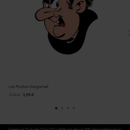
Los Pitufos Gargamel
4,99 €
3,99 €
Únete al Club de Crocs™ y disfruta de un 10% descuento en tu