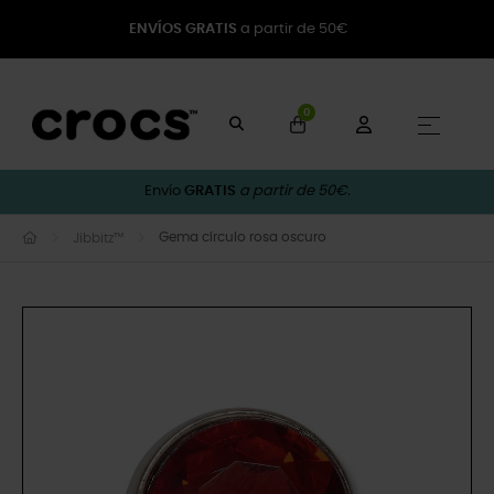
ENVÍOS GRATIS
a partir de 50€
0
Naveg
☰
Envío
GRATIS
a partir de 50€.
Gema círculo rosa oscuro
Jibbitz™