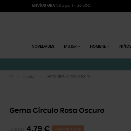
ENVÍOS GRATIS
a partir de 50€
NOVEDADES
MUJER
HOMBRE
NIÑO
Gema círculo rosa oscuro
Jibbitz™
Gema Círculo Rosa Oscuro
4,79 €
5,99 €
DESCUENTO 1,20 €