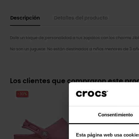
Descripción
Detalles del producto
Dale un toque de personalidad a tus zapatos con los charms Jibb
No son un juguete. No están destinados a niños menores de 3 añ
Los clientes que compraron este pr
-30%
-20%
Consentimiento
Esta página web usa cookie