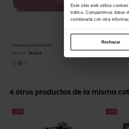
Este sitio web utiliza cookie
tráfico. Compartimos datos d
combinarla con otra informac
Rechazar
Zuecos unisex Classic...
Flor de perl
54,99 €
38,43 €
5,99 €
4,79 
4 otros productos de la misma cat
-20%
-20%