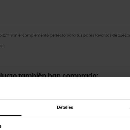
itz™. Son el complemento perfecto para tus pares favoritos de zuecos
os.
oducto también han comprado:
-20%
Detalles
s