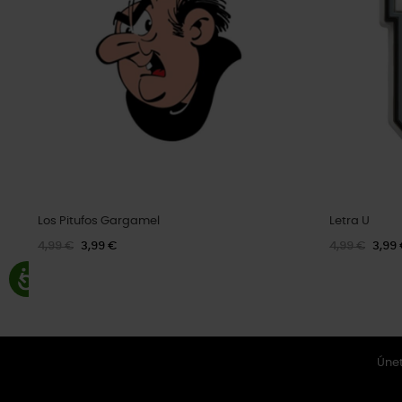
Los Pitufos Gargamel
Letra U
4,99 €
3,99 €
4,99 €
3,99
Únet