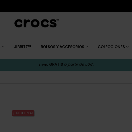
S
JIBBITZ™
BOLSOS Y ACCESORIOS
COLECCIONES
Envío
GRATIS
a partir de 50€.
¡EN OFERTA!