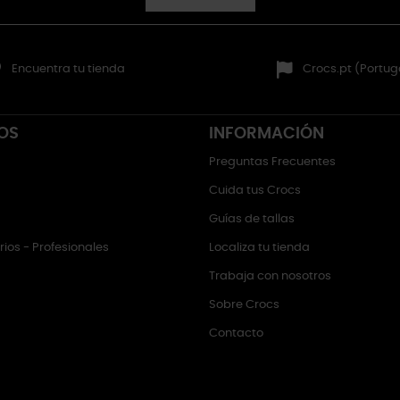
Encuentra tu tienda
Crocs.pt (Portug
OS
INFORMACIÓN
Preguntas Frecuentes
Cuida tus Crocs
Guías de tallas
ios - Profesionales
Localiza tu tienda
Trabaja con nosotros
Sobre Crocs
Contacto