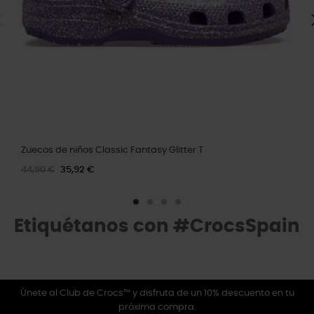
Zuecos de niños Classic Fantasy Glitter T
44,90 €
35,92 €
Etiquétanos con #CrocsSpain
Únete al Club de Crocs™ y disfruta de un 10% descuento en tu
próxima compra.