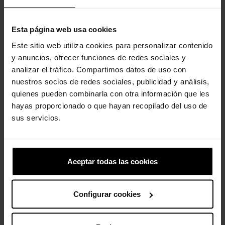
-20%
-20%
Esta página web usa cookies
Este sitio web utiliza cookies para personalizar contenido
y anuncios, ofrecer funciones de redes sociales y
analizar el tráfico. Compartimos datos de uso con
nuestros socios de redes sociales, publicidad y análisis,
quienes pueden combinarla con otra información que les
hayas proporcionado o que hayan recopilado del uso de
Bailarinas de niñas Mary...
Zuecos unisex Classic U
sus servicios.
49,90 €
39,92 €
59,90 €
47,92 €
-20%
-20%
Aceptar todas las cookies
Configurar cookies