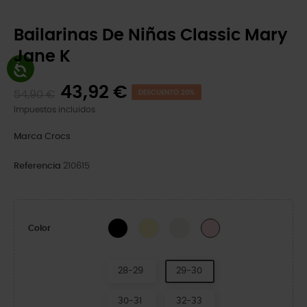
Bailarinas De Niñas Classic Mary
Jane K
43,92 €
54,90 €
DESCUENTO 20%
Impuestos incluidos
Marca
Crocs
Referencia
210615
Black
Daylily
Chalk
Pink Milk
Color
28-29
29-30
30-31
32-33