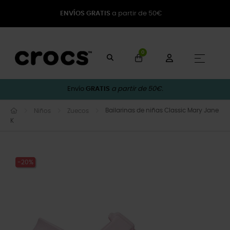
ENVÍOS GRATIS
a partir de 50€
0
Naveg
☰
Envío
GRATIS
a partir de 50€.
Bailarinas de niñas Classic Mary Jane
Niños
Zuecos
K
-20%