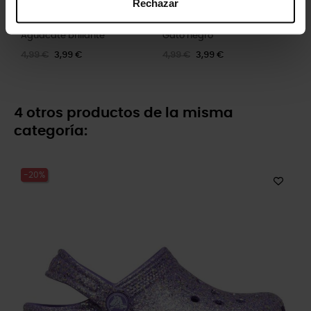
Rechazar
Aguacate brillante
Gato negro
4,99 €
3,99 €
4,99 €
3,99 €
4 otros productos de la misma
categoría:
-20%