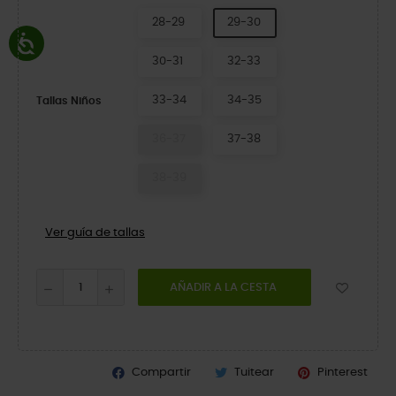
28-29
29-30
30-31
32-33
33-34
34-35
Tallas Niños
36-37
37-38
38-39
Ver guía de tallas
AÑADIR A LA CESTA
Compartir
Tuitear
Pinterest