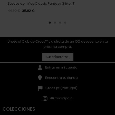
Zuecos de niños Classic Fantasy Glitter T
44,90 €
35,92 €
Únete al Club de Crocs™ y disfruta de un 10% descuento en tu
próxima compra.
Suscríbete Ya!
Entrar en mi cuenta
Encuentra tu tienda
Crocs.pt (Portugal)
#CrocsSpain
COLECCIONES