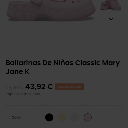
Bailarinas De Niñas Classic Mary
Jane K
43,92 €
54,90 €
DESCUENTO 20%
Impuestos incluidos
Black
Daylily
Chalk
Pink Milk
Color