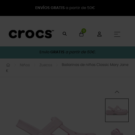
ENVÍOS GRATIS
a partir de 50€
0
Naveg
☰
Envío
GRATIS
a partir de 50€.
Bailarinas de niñas Classic Mary Jane
Niños
Zuecos
K