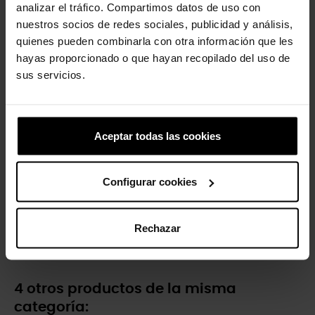
analizar el tráfico. Compartimos datos de uso con
Bailarinas de niñas Mary...
Zuecos unisex Classic U
nuestros socios de redes sociales, publicidad y análisis,
49,90 €
39,92 €
59,90 €
47,92 €
quienes pueden combinarla con otra información que les
hayas proporcionado o que hayan recopilado del uso de
sus servicios.
-20%
-20%
Aceptar todas las cookies
Configurar cookies
Aguacate brillante
Gato negro
Rechazar
4,99 €
3,99 €
4,99 €
3,99 €
4 otros productos de la misma
categoría: