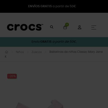
ENVÍOS GRATIS
a partir de 50€
0
Naveg
☰
Envío
GRATIS
a partir de 50€.
Bailarinas de niñas Classic Mary Jane
Niños
Zuecos
K
-20%