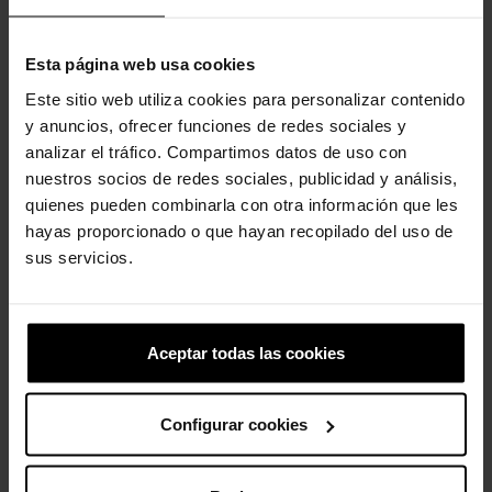
-20%
-20%
Esta página web usa cookies
Este sitio web utiliza cookies para personalizar contenido
y anuncios, ofrecer funciones de redes sociales y
analizar el tráfico. Compartimos datos de uso con
nuestros socios de redes sociales, publicidad y análisis,
quienes pueden combinarla con otra información que les
hayas proporcionado o que hayan recopilado del uso de
Bailarinas de niñas Mary...
Zuecos unisex Classic U
sus servicios.
49,90 €
39,92 €
59,90 €
47,92 €
-20%
-20%
Aceptar todas las cookies
Configurar cookies