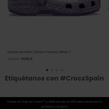
Zuecos de niños Classic Fantasy Glitter T
44,90 €
35,92 €
Etiquétanos con #CrocsSpain
Únete al Club de Crocs™ y disfruta de un 10% descuento en tu
próxima compra.