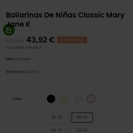
Bailarinas De Niñas Classic Mary
Jane K
43,92 €
54,90 €
DESCUENTO 20%
Impuestos incluidos
Marca
Crocs
Referencia
210615
Black
Daylily
Chalk
Pink Milk
Color
28-29
29-30
30-31
32-33