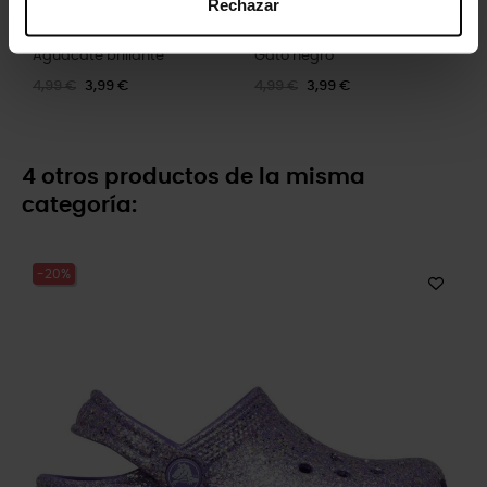
Rechazar
Aguacate brillante
Gato negro
4,99 €
3,99 €
4,99 €
3,99 €
4 otros productos de la misma
categoría:
-20%