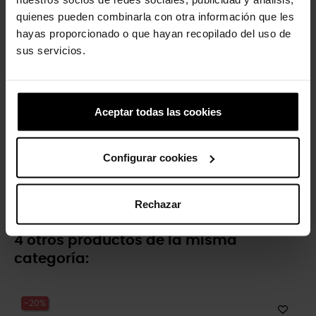
quienes pueden combinarla con otra información que les
-20%
-20%
hayas proporcionado o que hayan recopilado del uso de
sus servicios.
Aceptar todas las cookies
Configurar cookies
Aguacate brillante
Gato negro
4,99 €
3,99 €
4,99 €
3,99 €
Rechazar
4 otros productos de la misma
categoría:
-20%