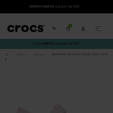
ENVÍOS GRATIS
a partir de 50€
0
Naveg
☰
Envío
GRATIS
a partir de 50€.
Bailarinas de niñas Classic Mary Jane
Niños
Zuecos
K