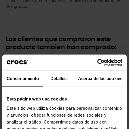
- Iconic Crocs Comfort™: ligeras, flexibles y con comodidad en
360 grados.
Los clientes que compraron este
producto también han comprado:
-20%
-20%
Consentimiento
Detalles
Acerca de las cookies
Esta página web usa cookies
Este sitio web utiliza cookies para personalizar contenido
Bailarinas de niñas Mary...
Zuecos unisex Classic U
y anuncios, ofrecer funciones de redes sociales y
analizar el tráfico. Compartimos datos de uso con
49,90 €
39,92 €
59,90 €
47,92 €
nuestros socios de redes sociales, publicidad y análisis,