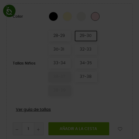
Black
Daylily
Chalk
Pink Milk
Color
28-29
29-30
30-31
32-33
33-34
34-35
Tallas Niños
36-37
37-38
38-39
Ver guía de tallas
AÑADIR A LA CESTA