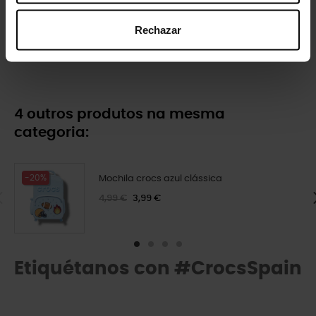
Rechazar
Pack 5 Pokemon variedad
Cerejas minúsculas
16,99 €
13,59 €
4,99 €
3,99 €
4 outros produtos na mesma
categoria:
-20%
Mochila crocs azul clássica
4,99 €
3,99 €
Etiquétanos con #CrocsSpain