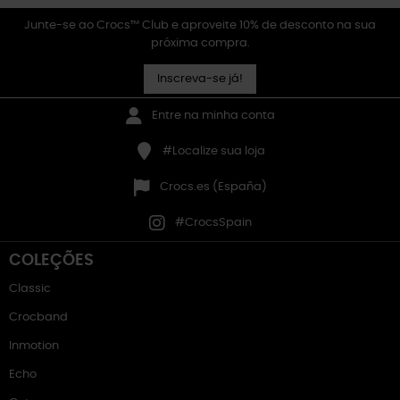
Junte-se ao Crocs™ Club e aproveite 10% de desconto na sua
próxima compra.
Inscreva-se já!
Entre na minha conta
#Localize sua loja
Crocs.es (España)
#CrocsSpain
COLEÇÕES
Classic
Crocband
Inmotion
Echo