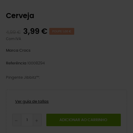
Cerveja
3,99 €
4,99 €
POUPE 1,00 €
Com IVA
Marca
Crocs
Referência
10008294
Pingente Jibbitz™.
Ver guía de tallas
ADICIONAR AO CARRINHO