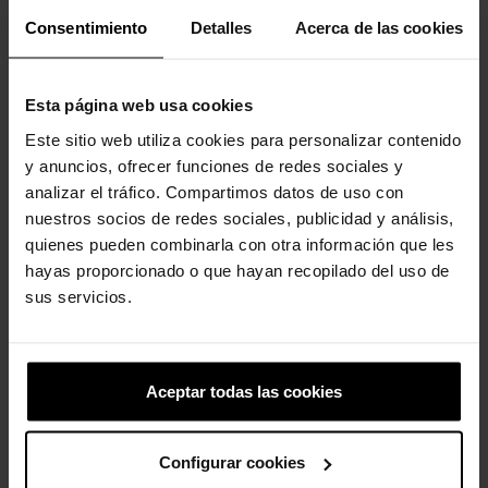
Consentimiento
Detalles
Acerca de las cookies
-20%
-20%
Esta página web usa cookies
Este sitio web utiliza cookies para personalizar contenido
y anuncios, ofrecer funciones de redes sociales y
analizar el tráfico. Compartimos datos de uso con
nuestros socios de redes sociales, publicidad y análisis,
Harry Potter
Tamancos femininos...
quienes pueden combinarla con otra información que les
4,99 €
3,99 €
74,90 €
59,92 €
hayas proporcionado o que hayan recopilado del uso de
sus servicios.
-20%
-20%
Aceptar todas las cookies
Configurar cookies