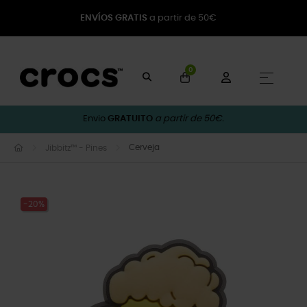
ENVÍOS GRATIS
a partir de 50€
0
Toggle
☰
Envio
GRATUITO
a partir de 50€.
Cerveja
Jibbitz™ - Pines
-20%