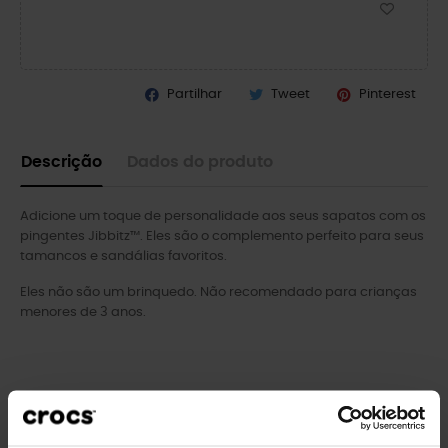
Partilhar
Tweet
Pinterest
Descrição
Dados do produto
Adicione um toque de personalidade aos seus sapatos com os
pingentes Jibbitz™. Eles são o complemento perfeito para seus
tamancos e sandálias favoritos.
Eles não são um brinquedo. Não recomendado para crianças
menores de 3 anos.
Clientes que compraram este
produto também compraram: