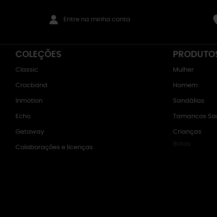
Entre na minha conta
COLEÇÕES
PRODUTO
Classic
Mulher
Crocband
Homem
Inmotion
Sandálias
Echo
Tamancos San
Getaway
Crianças
Botas
Colaborações e licenças