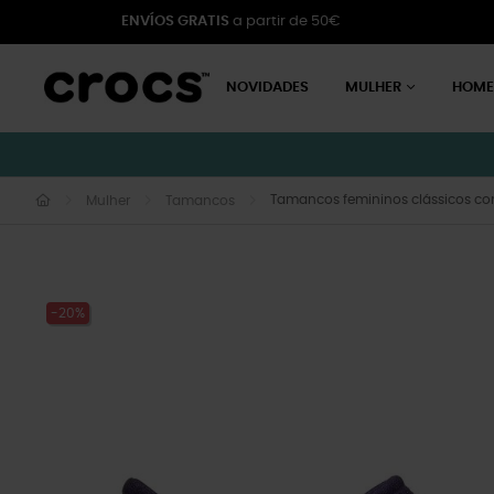
ENVÍOS GRATIS
a partir de 50€
NOVIDADES
MULHER
HOM
Tamancos femininos clássicos co
Mulher
Tamancos
-20%