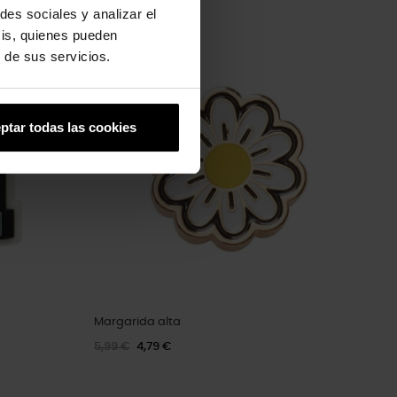
des sociales y analizar el
sis, quienes pueden
-20%
 de sus servicios.
ptar todas las cookies
Margarida alta
5,99 €
4,79 €