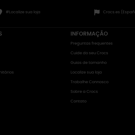
#Localize sua loja
Crocs.es (Españ
S
INFORMAÇÃO
Preguntas frequentes
Cuide do seu Crocs
Guias de tamanho
itários
Localize sua loja
Trabalhe Connosco
Sobre a Crocs
Contato