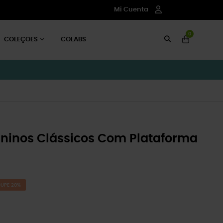
Mi Cuenta
0
COLEÇOES
COLABS
inos Clássicos Com Plataforma
UPE 20%