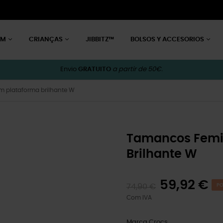
EM
CRIANÇAS
JIBBITZ™
BOLSOS Y ACCESORIOS
Envio
GRATUITO
a partir de 50€.
m plataforma brilhante W
Tamancos Femin
Brilhante W
59,92 €
74,90 €
PO
Com IVA
Marca
Crocs