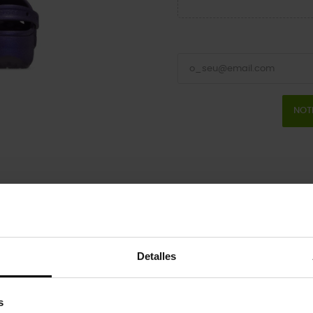
NOT
co para ela. Apresentamos a Plataforma Clássica, com um solado el
Detalles
s