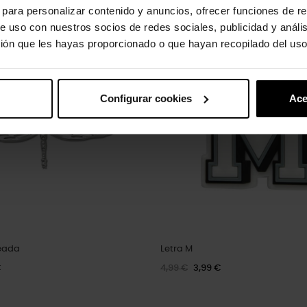
s para personalizar contenido y anuncios, ofrecer funciones de re
uto também compraram:
e uso con nuestros socios de redes sociales, publicidad y análi
-20%
ión que les hayas proporcionado o que hayan recopilado del uso
Configurar cookies
Ace
teada
Letra M
€
4,99 €
3,99 €