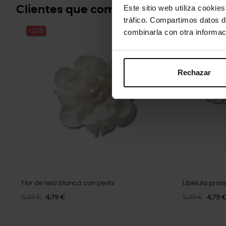
Este sitio web utiliza cookie
Clientes que compraram este prod
tráfico. Compartimos datos d
-20%
-20%
combinarla con otra informac
Rechazar
Flor de tela blanca con perla
Libélula pra
5,99 €
4,79 €
5,99 €
4,79 