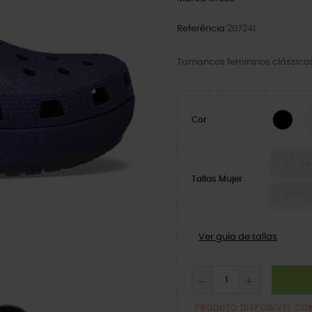
Referência
207241
Tamancos femininos clássico
BLA
Cor
33-34
Tallas Mujer
39-40
Ver guía de tallas
PRODUTO DISPONÍVEL CO