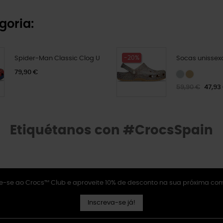
goria:
-20%
Spider-Man Classic Clog U
Socas unissex
79,90 €
59,90 €
47,93
Etiquétanos con #CrocsSpain
e-se ao Crocs™ Club e aproveite 10% de desconto na sua próxima co
Inscreva-se já!