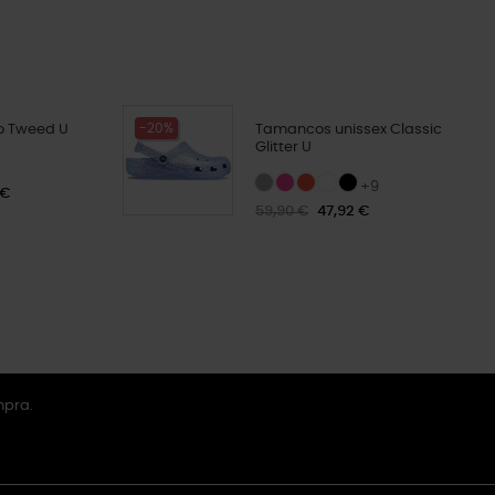
-20%
o Tweed U
Tamancos unissex Classic
Glitter U
+9
 €
59,90 €
47,92 €
mpra.