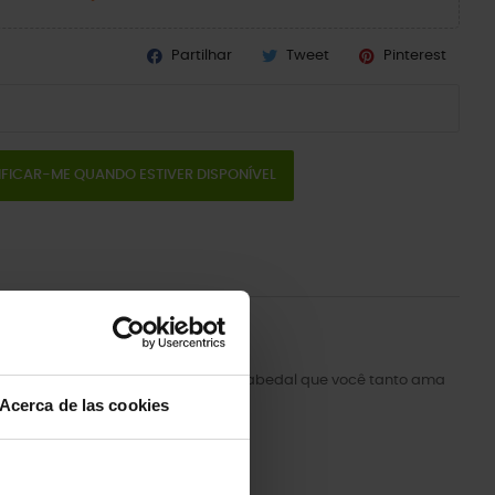
Partilhar
Tweet
Pinterest
IFICAR-ME QUANDO ESTIVER DISPONÍVEL
evado e contornado que sustenta o cabedal que você tanto ama
Acerca de las cookies