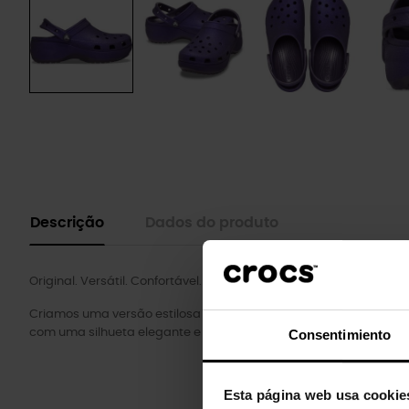
Descrição
Dados do produto
Original. Versátil. Confortável.
Criamos uma versão estilosa e relevante do nosso ícone clássi
com uma silhueta elegante e elegante.
Consentimiento
Esta página web usa cookie