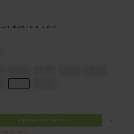
s com plataforma brilhante W
CK
Chalk
34-35
36-37
37-38
38-39
41-42
42-43
ADICIONAR AO CARRINHO
M VÁRIAS OPÇÕES