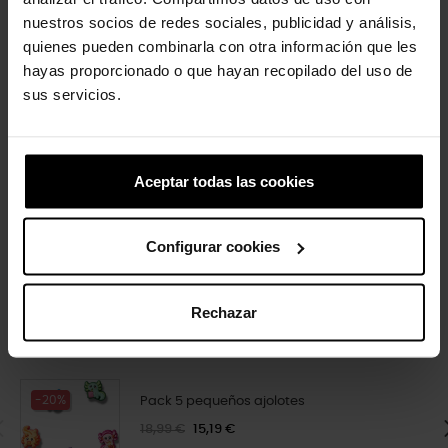
-20%
-20%
nuestros socios de redes sociales, publicidad y análisis,
quienes pueden combinarla con otra información que les
hayas proporcionado o que hayan recopilado del uso de
sus servicios.
Aceptar todas las cookies
Gema de cereja
Palma
5,99 €
4,79 €
4,99 €
3,99 €
Configurar cookies
4 outros produtos na mesma
Rechazar
categoria:
-20%
Pack 5 pequeños ajolotes
18,99 €
15,19 €