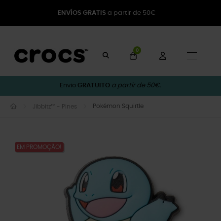
ENVÍOS GRATIS
a partir de 50€
0
Toggle
☰
Envio
GRATUITO
a partir de 50€.
Pokémon Squirtle
Jibbitz™ - Pines
EM PROMOÇÃO!