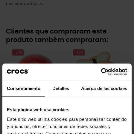
menores de 3 anos.
Clientes que compraram este
produto também compraram:
-20%
-20%
Consentimiento
Detalles
Acerca de las cookies
Pokémon Masterball
Pêssego
Esta página web usa cookies
4,99 €
3,99 €
4,99 €
3,99 €
Este sitio web utiliza cookies para personalizar contenido
y anuncios, ofrecer funciones de redes sociales y
analizar el tráfico. Compartimos datos de uso con