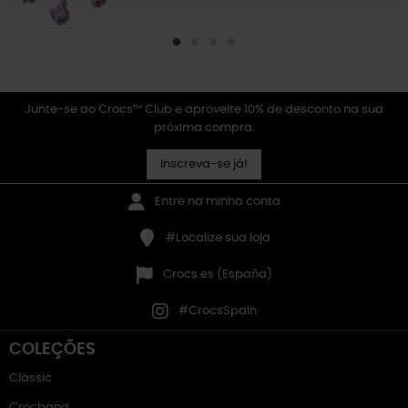
Junte-se ao Crocs™ Club e aproveite 10% de desconto na sua
próxima compra.
Inscreva-se já!
Entre na minha conta
#Localize sua loja
Crocs.es (España)
#CrocsSpain
COLEÇÕES
Classic
Crocband