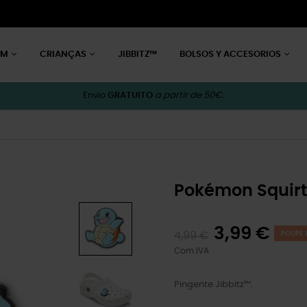
EM
CRIANÇAS
JIBBITZ™
BOLSOS Y ACCESORIOS
Envio
GRATUITO
a partir de 50€.
Pokémon Squirt
3,99 €
4,99 €
POUPE 1
Com IVA
Pingente Jibbitz™.