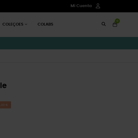
Mi Cuenta
0
COLEÇOES
COLABS
le
,00 €