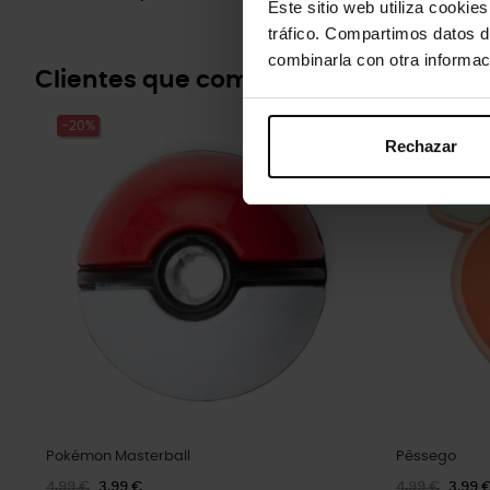
Este sitio web utiliza cookie
tráfico. Compartimos datos d
combinarla con otra informac
Clientes que compraram este prod
-20%
-20%
Rechazar
Pokémon Masterball
Pêssego
4,99 €
3,99 €
4,99 €
3,99 