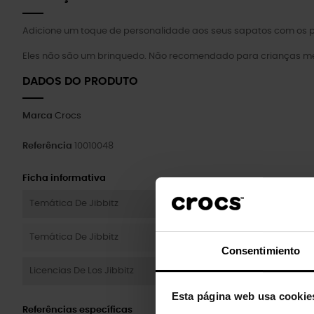
Adicione um toque de personalidade aos seus sapatos com os pi
Eles não são um brinquedo. Não recomendado para crianças me
DADOS DO PRODUTO
Marca
Crocs
Referência
10010048
Ficha informativa
Temática De Jibbitz
Temática De Jibbitz
Consentimiento
Licencias De Los Jibbitz
Esta página web usa cookie
Referências específicas