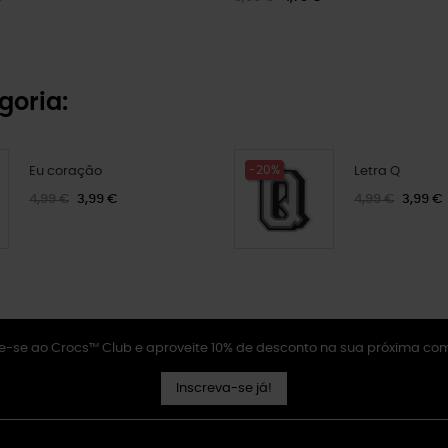
goria:
-20%
Eu coração
Letra Q
4,99 €
3,99 €
4,99 €
3,99 €
e-se ao Crocs™ Club e aproveite 10% de desconto na sua próxima co
Inscreva-se já!