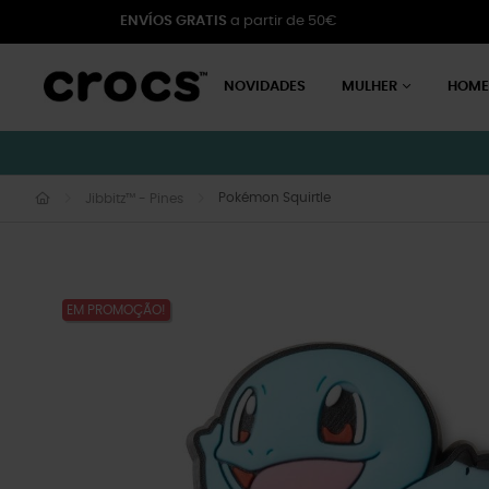
ENVÍOS GRATIS
a partir de 50€
NOVIDADES
MULHER
HOM
Pokémon Squirtle
Jibbitz™ - Pines
EM PROMOÇÃO!