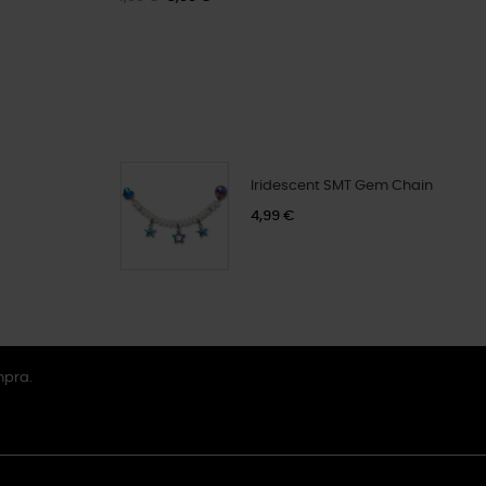
Iridescent SMT Gem Chain
4,99 €
mpra.