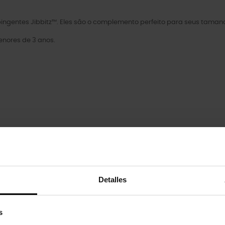
ngentes Jibbitz™. Eles são o complemento perfeito para seus tamanco
nores de 3 anos.
Personajes películas
Personajes películas y dibujos 
Detalles
Pokemon
s