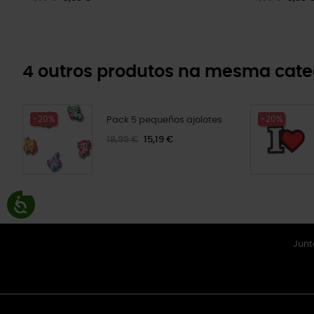
4 outros produtos na mesma cate
-20%
-20%
Pack 5 pequeños ajolotes
18,99 €
15,19 €
Junt