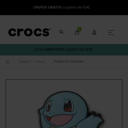
ENVÍOS GRATIS
a partir de 50€
0
Toggle
☰
Envio
GRATUITO
a partir de 50€.
Pokémon Squirtle
Jibbitz™ - Pines