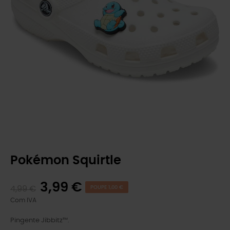
Pokémon Squirtle
3,99 €
4,99 €
POUPE 1,00 €
Com IVA
Pingente Jibbitz™.