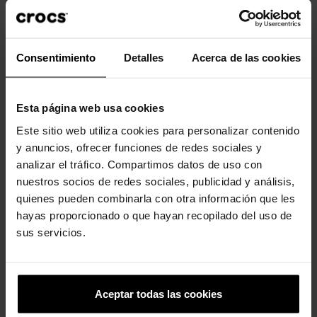
Eles não são um brinquedo. Não recomendado para crianças
menores de 3 anos.
Consentimiento
Detalles
Acerca de las cookies
Clientes que compraram este
produto também compraram:
Esta página web usa cookies
Este sitio web utiliza cookies para personalizar contenido
-20%
-20%
y anuncios, ofrecer funciones de redes sociales y
analizar el tráfico. Compartimos datos de uso con
nuestros socios de redes sociales, publicidad y análisis,
quienes pueden combinarla con otra información que les
hayas proporcionado o que hayan recopilado del uso de
sus servicios.
Pokémon Masterball
Pêssego
4,99 €
3,99 €
4,99 €
3,99 €
Aceptar todas las cookies