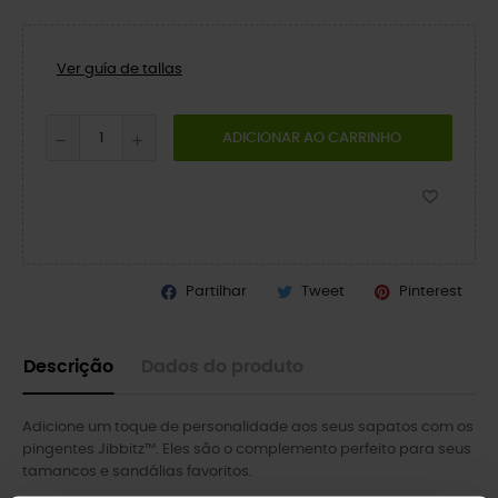
Ver guía de tallas
ADICIONAR AO CARRINHO
Partilhar
Tweet
Pinterest
Descrição
Dados do produto
Adicione um toque de personalidade aos seus sapatos com os
pingentes Jibbitz™. Eles são o complemento perfeito para seus
tamancos e sandálias favoritos.