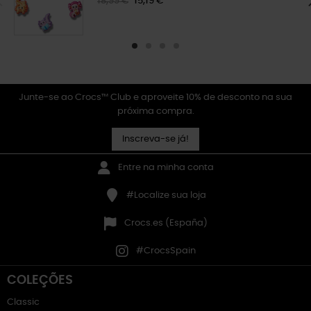
18,99 €
15,19 €
Junte-se ao Crocs™ Club e aproveite 10% de desconto na sua
próxima compra.
Inscreva-se já!
Entre na minha conta
#Localize sua loja
Crocs.es (España)
#CrocsSpain
COLEÇÕES
Classic