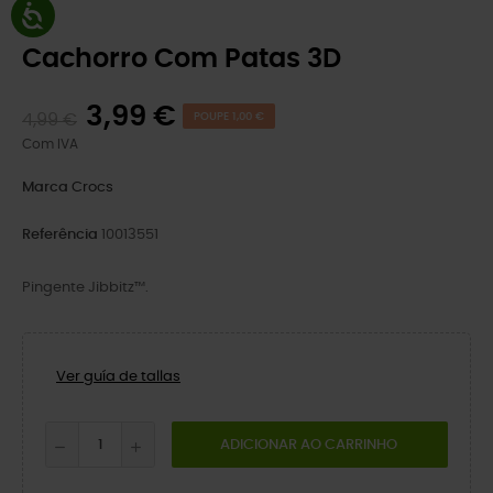
Cachorro Com Patas 3D
3,99 €
4,99 €
POUPE 1,00 €
Com IVA
Marca
Crocs
Referência
10013551
Pingente Jibbitz™.
Ver guía de tallas
ADICIONAR AO CARRINHO