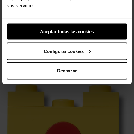
sus servicios.
Polvo
Pata de cachorro dourada
4,99 €
3,99 €
5,99 €
4,79 €
Aceptar todas las cookies
4 outros produtos na mesma
Configurar cookies
categoria:
Rechazar