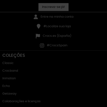
Inscreva-se já!
Entre na minha conta
#Localize sua loja
Crocs.es (España)
#CrocsSpain
COLEÇÕES
Classic
Crocband
Inmotion
Echo
Getaway
Colaborações e licenças