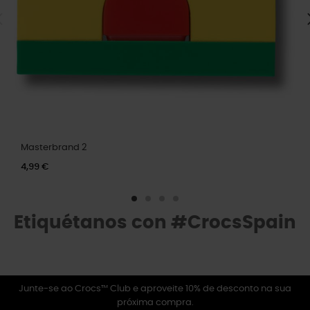
Masterbrand 2
4,99 €
Etiquétanos con #CrocsSpain
Junte-se ao Crocs™ Club e aproveite 10% de desconto na sua
próxima compra.