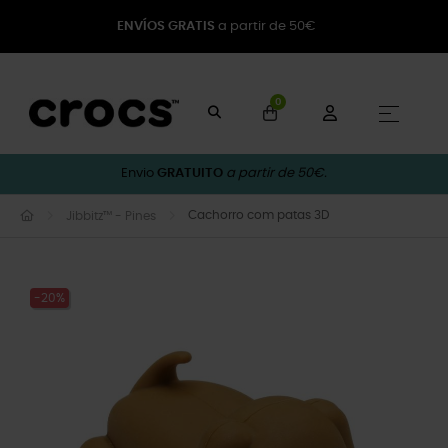
ENVÍOS GRATIS
a partir de 50€
0
Toggle
☰
Envio
GRATUITO
a partir de 50€.
Cachorro com patas 3D
Jibbitz™ - Pines
-20%