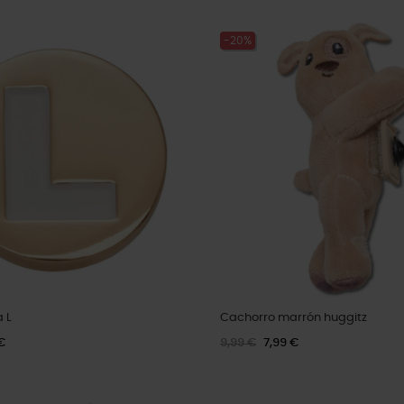
-20%
 L
Cachorro marrón huggitz
€
9,99 €
7,99 €