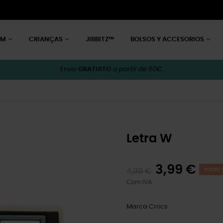
EM
CRIANÇAS
JIBBITZ™
BOLSOS Y ACCESORIOS
Envio
GRATUITO
a partir de 50€.
Letra W
3,99 €
4,99 €
POUPE 1
Com IVA
Marca
Crocs