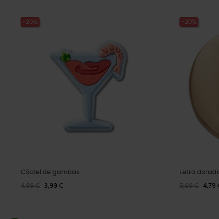
-20%
-20%
Cóctel de gambas
Letra dorada
4,99 €
3,99 €
5,99 €
4,79 