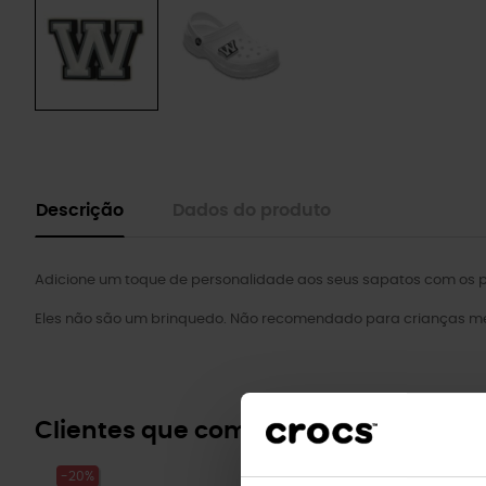
Descrição
Dados do produto
Adicione um toque de personalidade aos seus sapatos com os pi
Eles não são um brinquedo. Não recomendado para crianças me
Clientes que compraram este prod
-20%
-20%