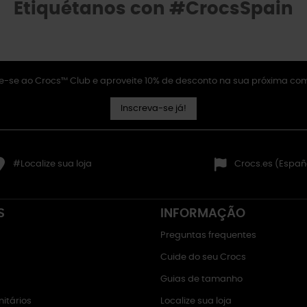
Etiquétanos con #CrocsSpain
e-se ao Crocs™ Club e aproveite 10% de desconto na sua próxima co
Inscreva-se já!
#Localize sua loja
Crocs.es (Españ
S
INFORMAÇÃO
Preguntas frequentes
Cuide do seu Crocs
Guias de tamanho
itários
Localize sua loja