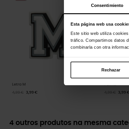
Consentimiento
Esta página web usa cookie
Este sitio web utiliza cookie
tráfico. Compartimos datos d
combinarla con otra informac
Rechazar
Letra M
Palma
4,99 €
3,99 €
4,99 €
3,99 
4 outros produtos na mesma cate