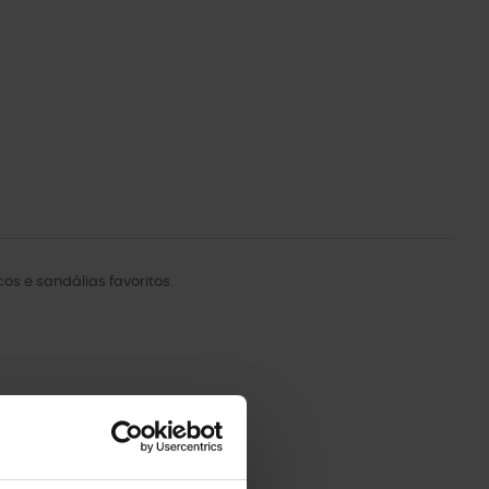
s e sandálias favoritos.
-20%