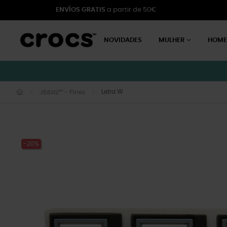
ENVÍOS GRATIS
a partir de 50€
NOVIDADES
MULHER
HOM
Letra W
Jibbitz™ - Pines
-20%