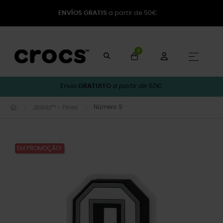
ENVÍOS GRATIS
a partir de 50€
0
Toggle
☰
Envio
GRATUITO
a partir de 50€.
Número 9
Jibbitz™ - Pines
EM PROMOÇÃO!