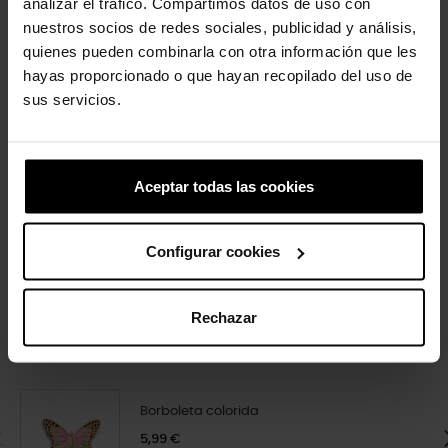
analizar el tráfico. Compartimos datos de uso con
-20%
-20%
nuestros socios de redes sociales, publicidad y análisis,
quienes pueden combinarla con otra información que les
hayas proporcionado o que hayan recopilado del uso de
sus servicios.
Aceptar todas las cookies
Letra N
Impressão digital
4,99 €
3,99 €
4,99 €
3,99 €
Configurar cookies
Rechazar
4 outros produtos na mesma
categoria:
Borboleta colorida
5,99 €