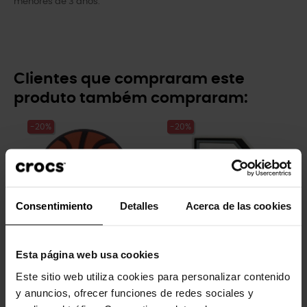
menores de 3 anos.
Clientes que compraram este
produto também compraram:
-20%
-20%
Consentimiento
Detalles
Acerca de las cookies
Esta página web usa cookies
Pequena bola de basquete
Letra P
4,99 €
3,99 €
4,99 €
3,99 €
Este sitio web utiliza cookies para personalizar contenido
y anuncios, ofrecer funciones de redes sociales y