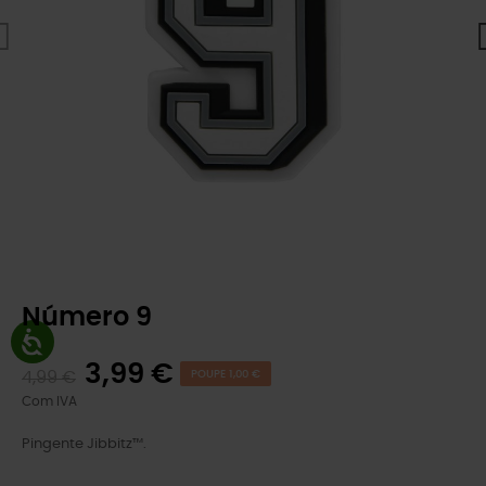
Número 9
3,99 €
4,99 €
POUPE 1,00 €
Com IVA
Pingente Jibbitz™.