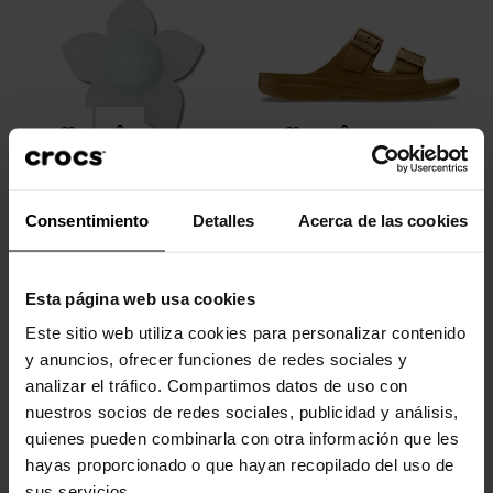
Flor iridiscente azul oscuro
Classic Sandal M
Consentimiento
Detalles
Acerca de las cookies
4,99 €
3,99 €
44,90 €
35,92 €
Esta página web usa cookies
-20%
-20%
Este sitio web utiliza cookies para personalizar contenido
y anuncios, ofrecer funciones de redes sociales y
analizar el tráfico. Compartimos datos de uso con
nuestros socios de redes sociales, publicidad y análisis,
quienes pueden combinarla con otra información que les
hayas proporcionado o que hayan recopilado del uso de
sus servicios.