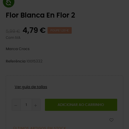
Flor Blanca En Flor 2
4,79 €
5,99 €
POUPE 1,20 €
Com IVA
Marca
Crocs
Referência
10015332
Ver guía de tallas
ADICIONAR AO CARRINHO
ÚLTIMOS ARTIGOS EM STOCK