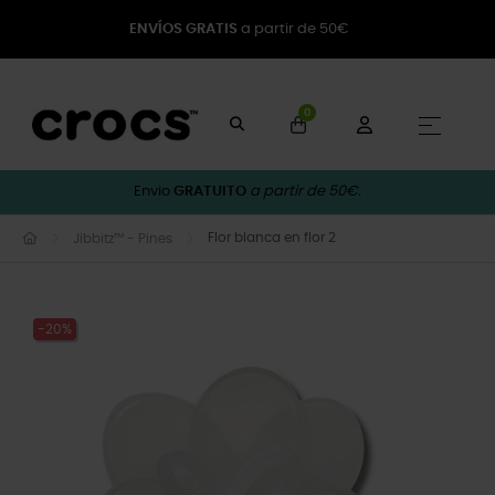
ENVÍOS GRATIS
a partir de 50€
0
Toggle
☰
Envio
GRATUITO
a partir de 50€.
Flor blanca en flor 2
Jibbitz™ - Pines
-20%