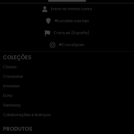
Entre na minha conta
#Localize sua loja
Crocs.es (España)
#CrocsSpain
COLEÇÕES
Classic
Crocband
Inmotion
Echo
Getaway
Colaborações e licenças
PRODUTOS