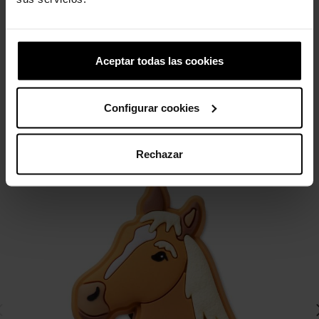
Flor Mágica Iridescente
Floral de crochê branco
4,99 €
3,99 €
5,99 €
4,79 €
Aceptar todas las cookies
4 outros produtos na mesma
categoria:
Configurar cookies
-20%
Rechazar