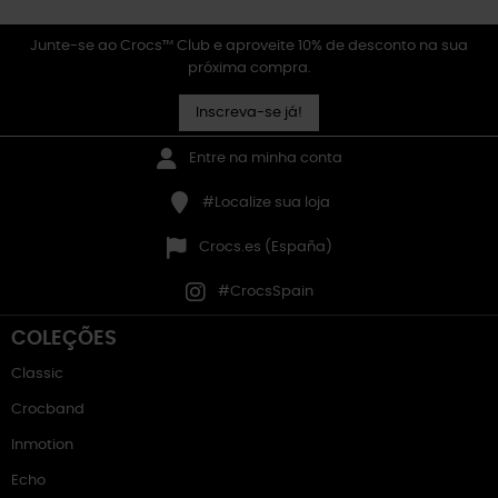
Junte-se ao Crocs™ Club e aproveite 10% de desconto na sua
próxima compra.
Inscreva-se já!
Entre na minha conta
#Localize sua loja
Crocs.es (España)
#CrocsSpain
COLEÇÕES
Classic
Crocband
Inmotion
Echo