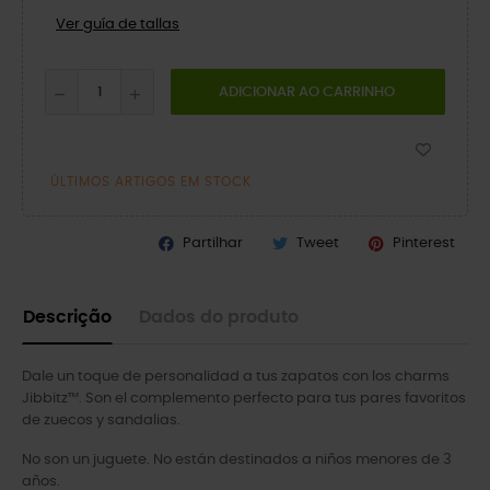
Ver guía de tallas
ADICIONAR AO CARRINHO
ÚLTIMOS ARTIGOS EM STOCK
Partilhar
Tweet
Pinterest
Descrição
Dados do produto
Dale un toque de personalidad a tus zapatos con los charms
Jibbitz™. Son el complemento perfecto para tus pares favoritos
de zuecos y sandalias.
No son un juguete. No están destinados a niños menores de 3
años.