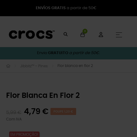
ENVÍOS GRATIS
a partir de 50€
0
Toggle
☰
Envio
GRATUITO
a partir de 50€.
Flor blanca en flor 2
Jibbitz™ - Pines
Flor Blanca En Flor 2
4,79 €
5,99 €
POUPE 1,20 €
Com IVA
EM PROMOÇÃO!