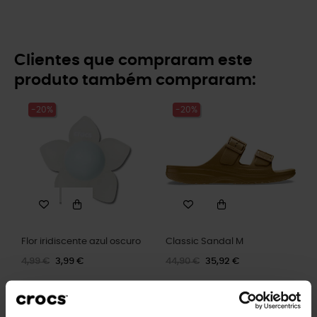
Clientes que compraram este
produto também compraram:
-20%
-20%
Flor iridiscente azul oscuro
Classic Sandal M
4,99 €
3,99 €
44,90 €
35,92 €
-20%
-20%