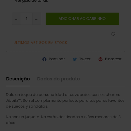
Ver guía de tallas
ADICIONAR AO CARRINHO
ÚLTIMOS ARTIGOS EM STOCK
Partilhar
Tweet
Pinterest
Descrição
Dados do produto
Dale un toque de personalidad a tus zapatos con los charms
Jibbitz™. Son el complemento perfecto para tus pares favoritos
de zuecos y sandalias.
No son un juguete. No están destinados a niños menores de 3
años.