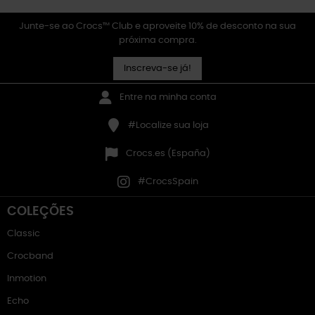
Junte-se ao Crocs™ Club e aproveite 10% de desconto na sua
próxima compra.
Inscreva-se já!
Entre na minha conta
#Localize sua loja
Crocs.es (España)
#CrocsSpain
COLEÇÕES
Classic
Crocband
Inmotion
Echo