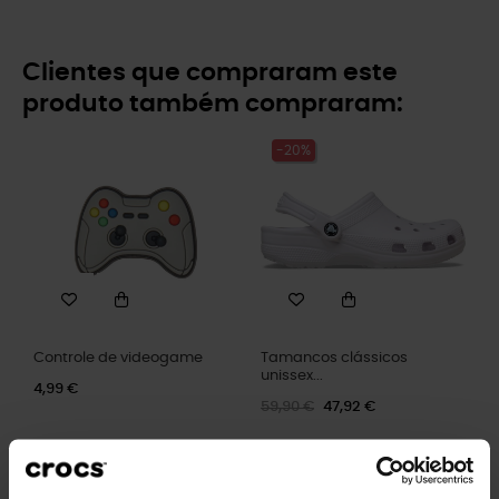
Clientes que compraram este
produto também compraram:
-20%
Controle de videogame
Tamancos clássicos
unissex...
4,99 €
59,90 €
47,92 €
-20%