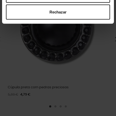
Rechazar
Cúpula preta com pedras preciosas
5,99 €
4,79 €