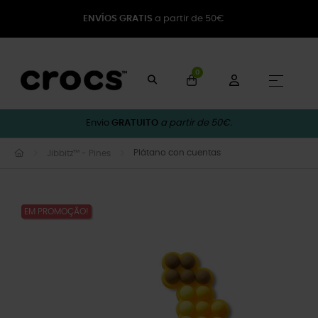
ENVÍOS GRATIS
a partir de 50€
0
Toggle
☰
Envio
GRATUITO
a partir de 50€.
Plátano con cuentas
Jibbitz™ - Pines
EM PROMOÇÃO!