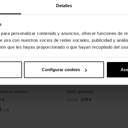
Detalles
-20%
s
s para personalizar contenido y anuncios, ofrecer funciones de re
e uso con nuestros socios de redes sociales, publicidad y análi
ión que les hayas proporcionado o que hayan recopilado del uso
Configurar cookies
Ace
sicos unissex...
Roda giratória
2 €
5,99 €
4,79 €
+76