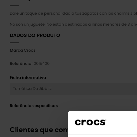
Dale un toque de personalidad a tus zapatos con los charms Jibb
No son un juguete. No están destinados a niños menores de 3 añ
DADOS DO PRODUTO
Marca
Crocs
Referência
10015400
Ficha informativa
Temática De Jibbitz
Referências específicas
Clientes que compraram este prod