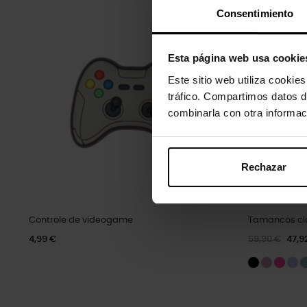
Consentimiento
-20%
Esta página web usa cookie
Este sitio web utiliza cookie
tráfico. Compartimos datos d
combinarla con otra informac
Rechazar
Controle de videogame
Tamancos clás
4,99 €
59,90 €
47,9