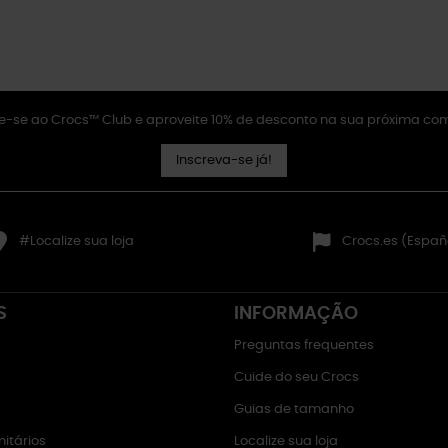
e-se ao Crocs™ Club e aproveite 10% de desconto na sua próxima co
Inscreva-se já!
#Localize sua loja
Crocs.es (Españ
S
INFORMAÇÃO
Preguntas frequentes
Cuide do seu Crocs
Guias de tamanho
itários
Localize sua loja