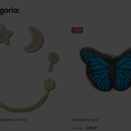
goria:
-20%
ppiness 5 Pack
Borboleta Azul
4,99 €
3,99 €