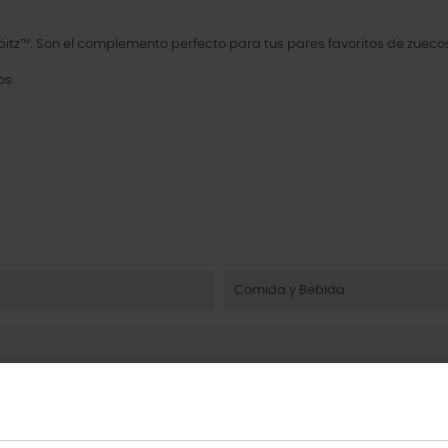
itz™. Son el complemento perfecto para tus pares favoritos de zuecos
os.
Comida y Bebida
uto também compraram: