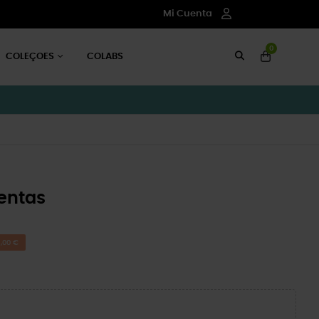
Mi Cuenta
0
COLEÇOES
COLABS
entas
,00 €