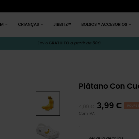
EM
CRIANÇAS
JIBBITZ™
BOLSOS Y ACCESORIOS
Envio
GRATUITO
a partir de 50€.
Plátano Con Cu
3,99 €
4,99 €
POUPE 1
Com IVA
Ver guía de tallas