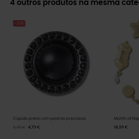
4 outros produtos na mesma cate
-20%
Cúpula preta com pedras preciosas
Month of Ha
5,99 €
4,79 €
18,99 €