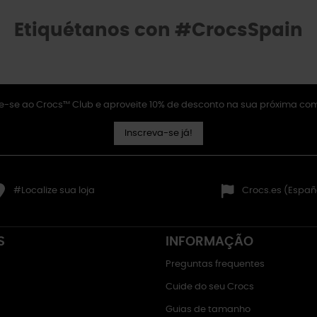
Etiquétanos con #CrocsSpain
e-se ao Crocs™ Club e aproveite 10% de desconto na sua próxima co
Inscreva-se já!
#Localize sua loja
Crocs.es (Españ
S
INFORMAÇÃO
Preguntas frequentes
Cuide do seu Crocs
Guias de tamanho