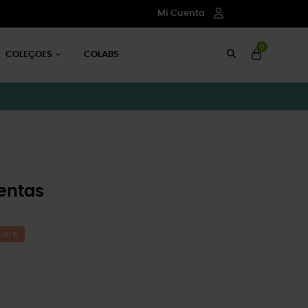
Mi Cuenta
0
COLEÇOES
COLABS
entas
,00 €