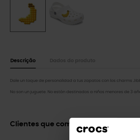
Descrição
Dados do produto
Dale un toque de personalidad a tus zapatos con los charms Jibb
No son un juguete. No están destinados a niños menores de 3 añ
Clientes que compraram este prod
-20%