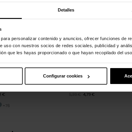
Detalles
s
s para personalizar contenido y anuncios, ofrecer funciones de re
e uso con nuestros socios de redes sociales, publicidad y análi
ión que les hayas proporcionado o que hayan recopilado del uso
Configurar cookies
Ace
sicos unissex...
Roda giratória
2 €
5,99 €
4,79 €
+76