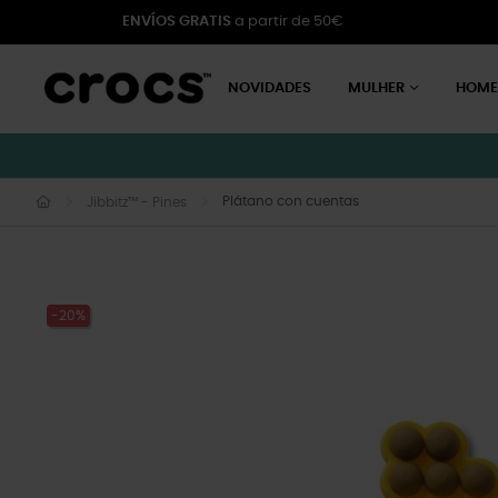
ENVÍOS GRATIS
a partir de 50€
NOVIDADES
MULHER
HOM
Plátano con cuentas
Jibbitz™ - Pines
-20%