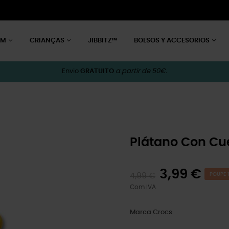
EM
CRIANÇAS
JIBBITZ™
BOLSOS Y ACCESORIOS
Envio
GRATUITO
a partir de 50€.
Plátano Con Cu
3,99 €
4,99 €
POUPE 1
Com IVA
Marca
Crocs