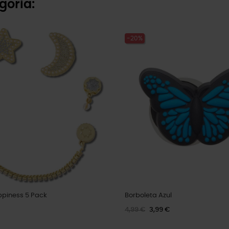
goria:
-20%
ppiness 5 Pack
Borboleta Azul
4,99 €
3,99 €