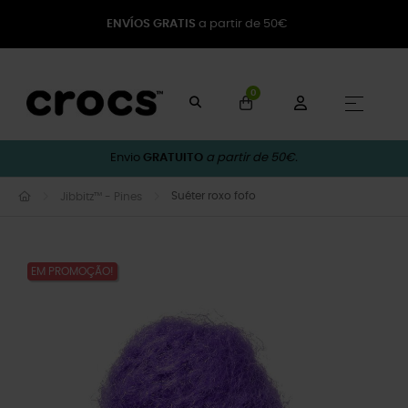
ENVÍOS GRATIS
a partir de 50€
0
Toggle
☰
Envio
GRATUITO
a partir de 50€.
Suéter roxo fofo
Jibbitz™ - Pines
EM PROMOÇÃO!