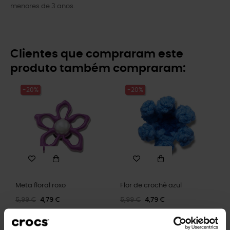
menores de 3 anos.
Clientes que compraram este
produto também compraram:
-20%
-20%
Meta floral roxo
Flor de crochê azul
5,99 €
4,79 €
5,99 €
4,79 €