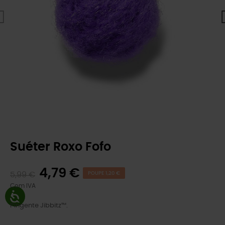
Suéter Roxo Fofo
4,79 €
5,99 €
POUPE 1,20 €
Com IVA
Pingente Jibbitz™.