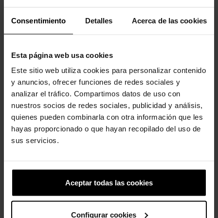
-20%
-20%
Consentimiento
Detalles
Acerca de las cookies
Esta página web usa cookies
Este sitio web utiliza cookies para personalizar contenido
y anuncios, ofrecer funciones de redes sociales y
analizar el tráfico. Compartimos datos de uso con
Mecha de cabelo longo rosa
Meta borboleta
nuestros socios de redes sociales, publicidad y análisis,
5,99 €
4,79 €
5,99 €
4,79 €
quienes pueden combinarla con otra información que les
hayas proporcionado o que hayan recopilado del uso de
sus servicios.
4 outros produtos na mesma
categoria:
Aceptar todas las cookies
-20%
Configurar cookies