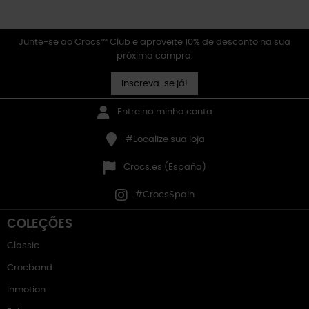
Junte-se ao Crocs™ Club e aproveite 10% de desconto na sua
próxima compra.
Inscreva-se já!
Entre na minha conta
#Localize sua loja
Crocs.es (España)
#CrocsSpain
COLEÇÕES
Classic
Crocband
Inmotion