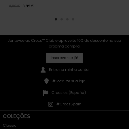
4,99 €
3,99 €
Junte-se ao Crocs™ Club e aproveite 10% de desconto na sua
próxima compra.
Inscreva-se já!
Entre na minha conta
#Localize sua loja
Crocs.es (España)
#CrocsSpain
COLEÇÕES
Classic