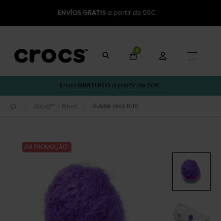
ENVÍOS GRATIS
a partir de 50€
0
Toggle
☰
Envio
GRATUITO
a partir de 50€.
Suéter roxo fofo
Jibbitz™ - Pines
EM PROMOÇÃO!