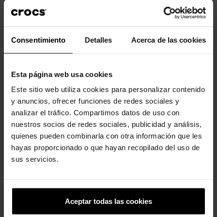
5,99 €
4,79 €
5,99 €
4,79 €
Consentimiento
Detalles
Acerca de las cookies
-20%
-20%
Esta página web usa cookies
Este sitio web utiliza cookies para personalizar contenido
y anuncios, ofrecer funciones de redes sociales y
analizar el tráfico. Compartimos datos de uso con
nuestros socios de redes sociales, publicidad y análisis,
quienes pueden combinarla con otra información que les
Mecha de cabelo longo rosa
Meta borboleta
hayas proporcionado o que hayan recopilado del uso de
5,99 €
4,79 €
5,99 €
4,79 €
sus servicios.
4 outros produtos na mesma
categoria:
Aceptar todas las cookies