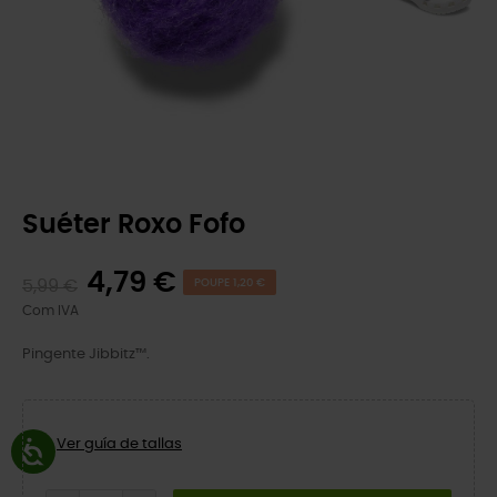
Suéter Roxo Fofo
4,79 €
5,99 €
POUPE 1,20 €
Com IVA
Pingente Jibbitz™.
Ver guía de tallas