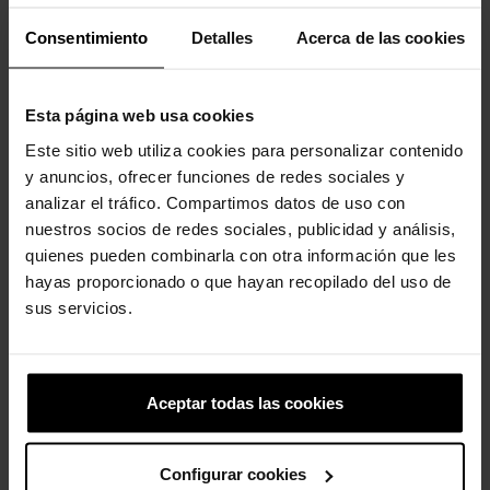
Consentimiento
Detalles
Acerca de las cookies
Esta página web usa cookies
Este sitio web utiliza cookies para personalizar contenido
y anuncios, ofrecer funciones de redes sociales y
analizar el tráfico. Compartimos datos de uso con
Pata de cachorro dourada
Cocó do Lil
nuestros socios de redes sociales, publicidad y análisis,
5,99 €
4,79 €
4,99 €
3,99 €
quienes pueden combinarla con otra información que les
hayas proporcionado o que hayan recopilado del uso de
sus servicios.
4 outros produtos na mesma
categoria:
Aceptar todas las cookies
-20%
Configurar cookies