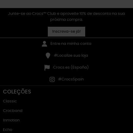
Junte-se ao Crocs™ Club e aproveite 10% de desconto na sua
próxima compra.
Inscreva-se já!
Entre na minha conta
#Localize sua loja
Crocs.es (España)
#CrocsSpain
COLEÇÕES
Classic
Crocband
Inmotion
Echo