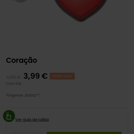
Coração
3,99 €
4,99 €
POUPE 1,00 €
Com IVA
Pingente Jibbitz™.
Ver guía de tallas