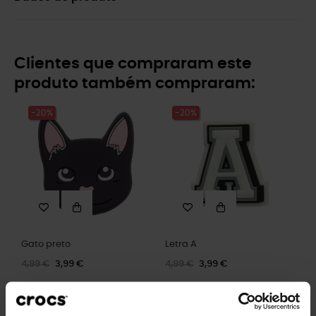
Clientes que compraram este
produto também compraram:
-20%
-20%
Gato preto
Letra A
4,99 €
3,99 €
4,99 €
3,99 €
-20%
-20%