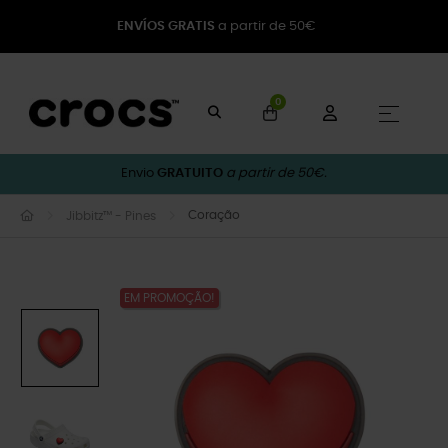
ENVÍOS GRATIS
a partir de 50€
0
Toggle
☰
Envio
GRATUITO
a partir de 50€.
Coração
Jibbitz™ - Pines
EM PROMOÇÃO!